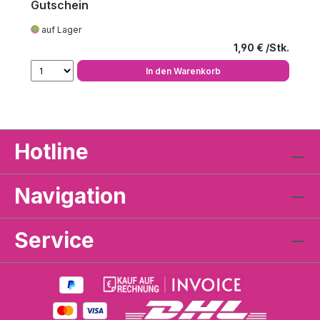
Gutschein
auf Lager
Regulärer Preis
1,90 €
In den Warenkorb
Hotline
Navigation
Service