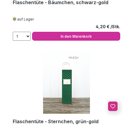
Flaschentüte - Bäumchen, schwarz-gold
auf Lager
Regulärer Preis
4,20 €
In den Warenkorb
Flaschentüte - Sternchen, grün-gold