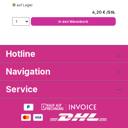
auf Lager
Regulärer Preis
4,20 €
In den Warenkorb
Hotline
Navigation
Service