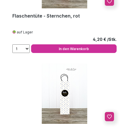
Flaschentüte - Sternchen, rot
auf Lager
Regulärer Preis
4,20 €
In den Warenkorb