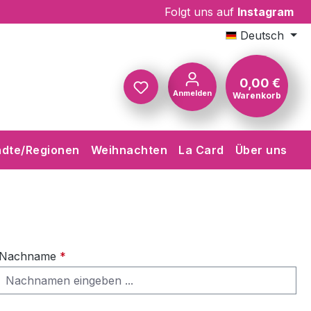
Folgt uns auf
Instagram
Deutsch
0,00 €
Anmelden
Warenkorb
Warenkorb
Du hast 0 Produkte auf dem Me
ädte/Regionen
Weihnachten
La Card
Über uns
Nachname
*