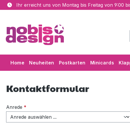
Ihr erreicht uns von Montag bis Freitag von 9:00 b
m Hauptinhalt springen
Zur Suche springen
Zur Hauptnavigation springen
Home
Neuheiten
Postkarten
Minicards
Klap
Kontaktformular
Anrede
*