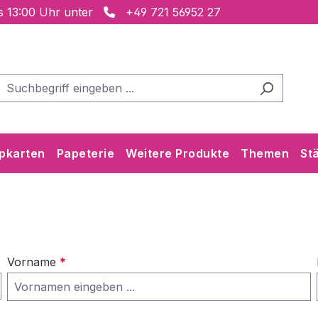
is 13:00 Uhr unter
+49 721 56952 27
pkarten
Papeterie
Weitere Produkte
Themen
St
Vorname
*