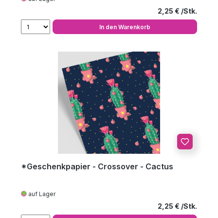
Regulärer Preis
2,25 €
In den Warenkorb
*Geschenkpapier - Crossover - Cactus
auf Lager
Regulärer Preis
2,25 €