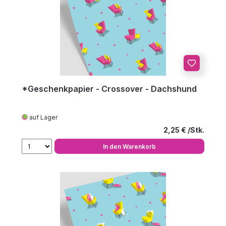
*Geschenkpapier - Crossover - Dachshund
auf Lager
Regulärer Preis
2,25 €
In den Warenkorb