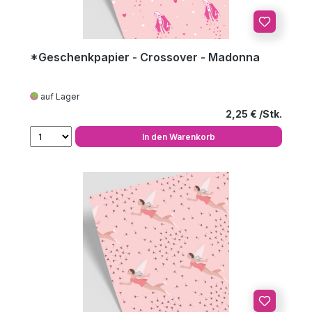
*Geschenkpapier - Crossover - Madonna
auf Lager
Regulärer Preis
2,25 €
In den Warenkorb