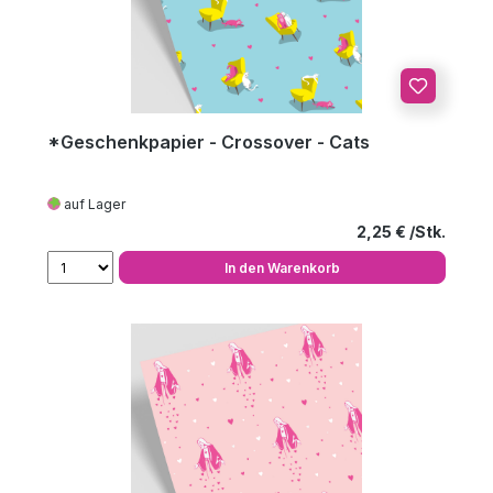
*Geschenkpapier - Crossover - Cats
auf Lager
Regulärer Preis
2,25 €
In den Warenkorb