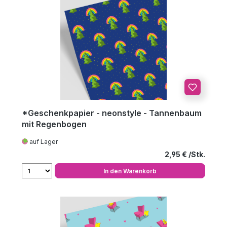
*Geschenkpapier - neonstyle - Tannenbaum
mit Regenbogen
auf Lager
Regulärer Preis
2,95 €
In den Warenkorb