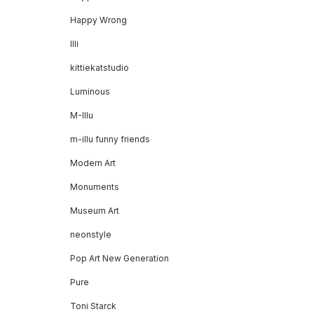
Happy Wrong
Illi
kittiekatstudio
Luminous
M-Illu
m-illu funny friends
Modern Art
Monuments
Museum Art
neonstyle
Pop Art New Generation
Pure
Toni Starck