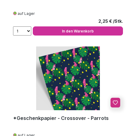
auf Lager
Regulärer Preis
2,25 €
In den Warenkorb
*Geschenkpapier - Crossover - Parrots
auf Lager