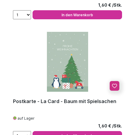
Regulärer Preis
1,60 €
In den Warenkorb
Postkarte - La Card - Baum mit Spielsachen
auf Lager
Regulärer Preis
1,60 €