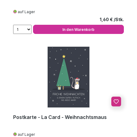
auf Lager
Regulärer Preis
1,60 €
In den Warenkorb
Postkarte - La Card - Weihnachtsmaus
auf Lager