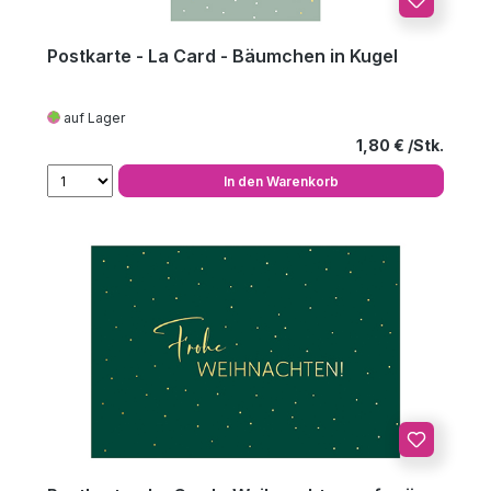
Postkarte - La Card - Bäumchen in Kugel
auf Lager
Regulärer Preis
1,80 €
In den Warenkorb