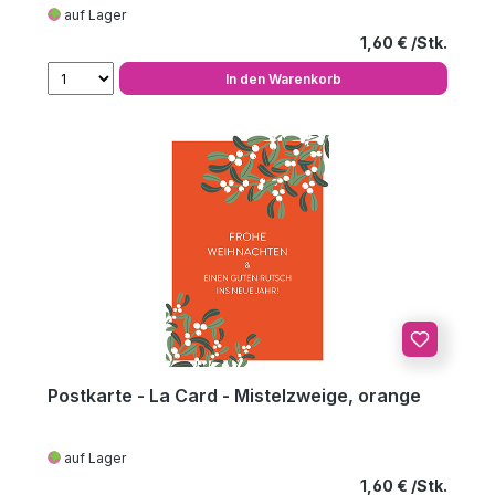
auf Lager
Regulärer Preis
1,60 €
In den Warenkorb
Postkarte - La Card - Mistelzweige, orange
auf Lager
Regulärer Preis
1,60 €