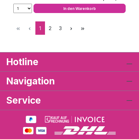
In den Warenkorb
Seite
Seite
Seite
1
2
3
Hotline
Navigation
Service