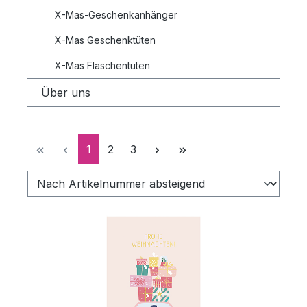
X-Mas-Geschenkanhänger
X-Mas Geschenktüten
X-Mas Flaschentüten
Über uns
Seite
Seite
Seite
1
2
3