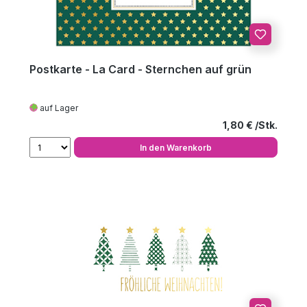
Postkarte - La Card - Sternchen auf grün
auf Lager
Regulärer Preis
1,80 €
In den Warenkorb