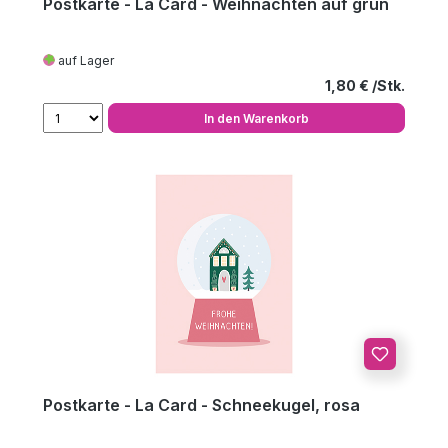
Postkarte - La Card - Weihnachten auf grün
auf Lager
Regulärer Preis
1,80 €
In den Warenkorb
Postkarte - La Card - Schneekugel, rosa