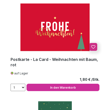
Postkarte - La Card - Weihnachten mit Baum,
rot
auf Lager
Regulärer Preis
1,80 €
In den Warenkorb