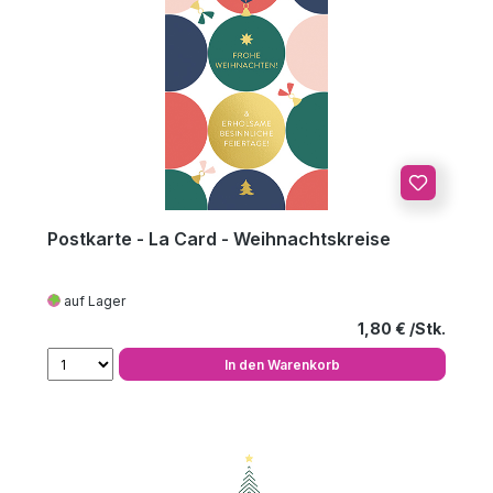
Postkarte - La Card - Weihnachtskreise
auf Lager
Regulärer Preis
1,80 €
In den Warenkorb