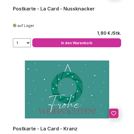
Postkarte - La Card - Nussknacker
auf Lager
Regulärer Preis
1,80 €
In den Warenkorb
Postkarte - La Card - Kranz