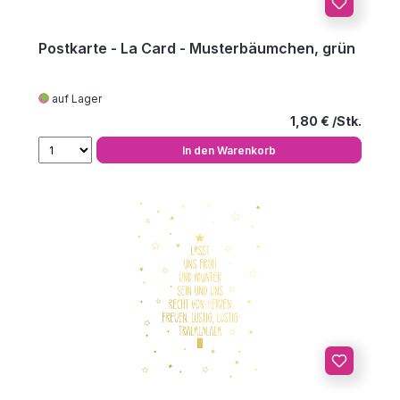
Postkarte - La Card - Musterbäumchen, grün
auf Lager
Regulärer Preis
1,80 €
In den Warenkorb