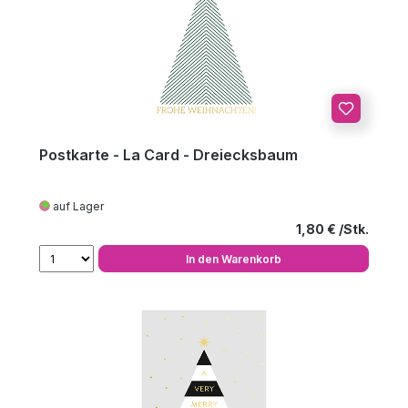
Postkarte - La Card - Dreiecksbaum
auf Lager
Regulärer Preis
1,80 €
In den Warenkorb