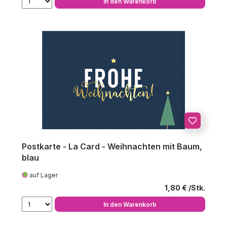
In den Warenkorb
Postkarte - La Card - Weihnachten mit Baum,
blau
auf Lager
Regulärer Preis
1,80 €
In den Warenkorb