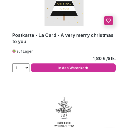
Postkarte - La Card - A very merry christmas
to you
auf Lager
Regulärer Preis
1,80 €
In den Warenkorb