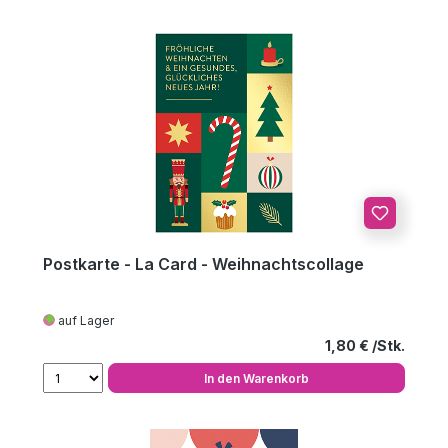
Postkarte - La Card - Weihnachtscollage
auf Lager
Regulärer Preis
1,80 €
In den Warenkorb