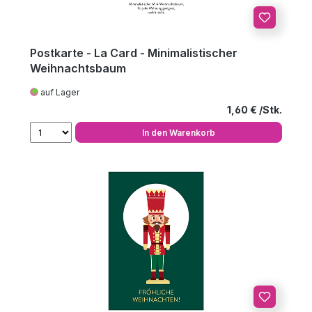
Postkarte - La Card - Minimalistischer
Weihnachtsbaum
auf Lager
Regulärer Preis
1,60 €
In den Warenkorb