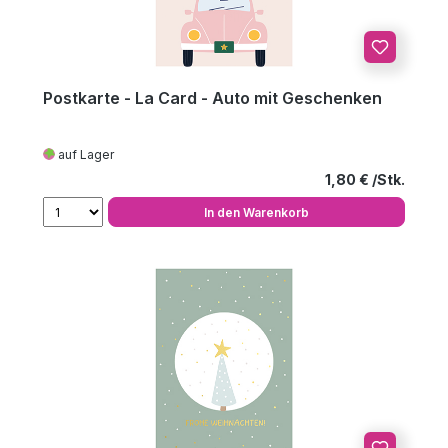
Postkarte - La Card - Auto mit Geschenken
auf Lager
Regulärer Preis
1,80 €
In den Warenkorb