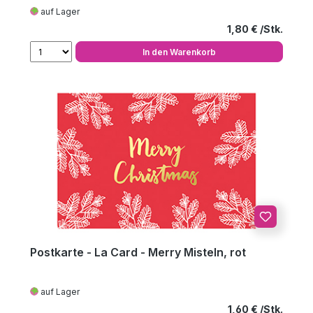
auf Lager
Regulärer Preis
1,80 €
In den Warenkorb
Postkarte - La Card - Merry Misteln, rot
auf Lager
Regulärer Preis
1,60 €