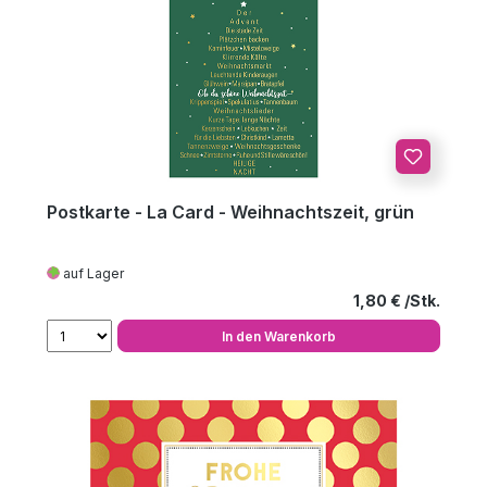
Postkarte - La Card - Weihnachtszeit, grün
auf Lager
Regulärer Preis
1,80 €
In den Warenkorb