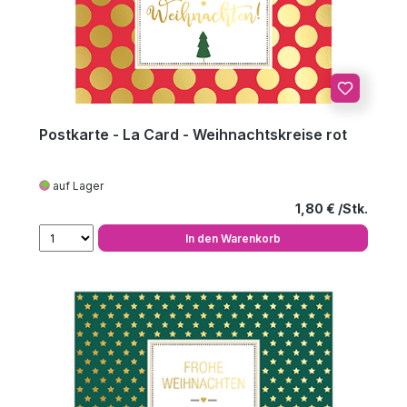
Postkarte - La Card - Weihnachtskreise rot
auf Lager
Regulärer Preis
1,80 €
In den Warenkorb