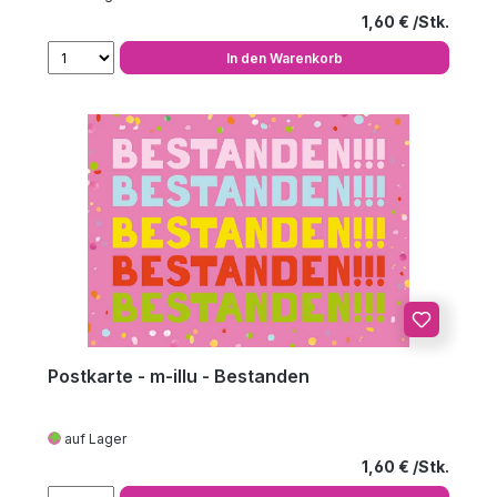
Regulärer Preis
1,60 €
In den Warenkorb
Postkarte - m-illu - Bestanden
auf Lager
Regulärer Preis
1,60 €