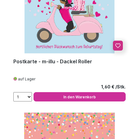
Postkarte - m-illu - Dackel Roller
auf Lager
Regulärer Preis
1,60 €
In den Warenkorb