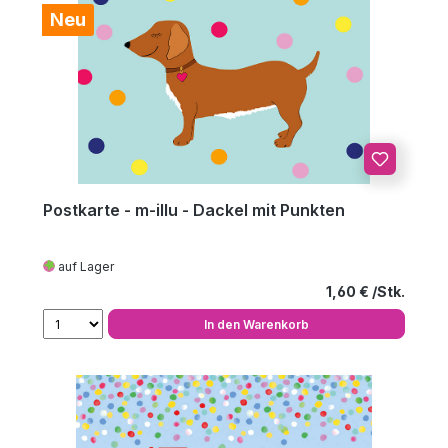
Neu
Postkarte - m-illu - Dackel mit Punkten
auf Lager
Regulärer Preis
1,60 €
In den Warenkorb