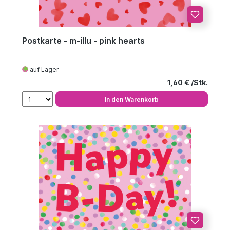
Postkarte - m-illu - pink hearts
auf Lager
Regulärer Preis
1,60 €
In den Warenkorb