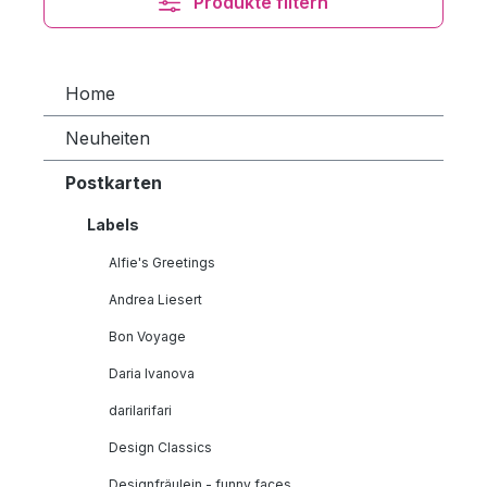
Produkte filtern
Home
Neuheiten
Postkarten
Labels
Alfie's Greetings
Andrea Liesert
Bon Voyage
Daria Ivanova
darilarifari
Design Classics
Designfräulein - funny faces