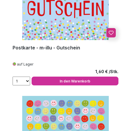
Postkarte - m-illu - Gutschein
auf Lager
Regulärer Preis
1,60 €
In den Warenkorb