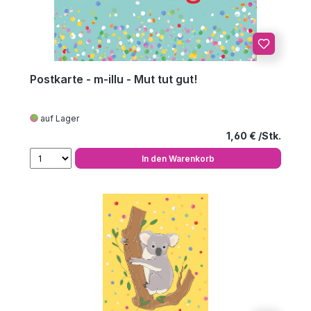
Postkarte - m-illu - Mut tut gut!
auf Lager
Regulärer Preis
1,60 €
In den Warenkorb