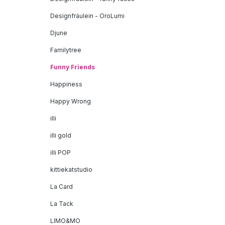
Designfräulein - OroLumi
Djune
Familytree
Funny Friends
Happiness
Happy Wrong
illi
illi gold
illi POP
kittiekatstudio
La Card
La Tack
LIMO&MO