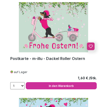
Postkarte - m-illu - Dackel Roller Ostern
auf Lager
Regulärer Preis
1,60 €
In den Warenkorb