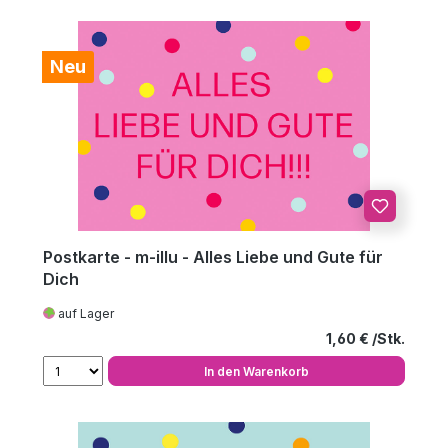
Neu
Postkarte - m-illu - Alles Liebe und Gute für
Dich
auf Lager
Regulärer Preis
1,60 €
In den Warenkorb