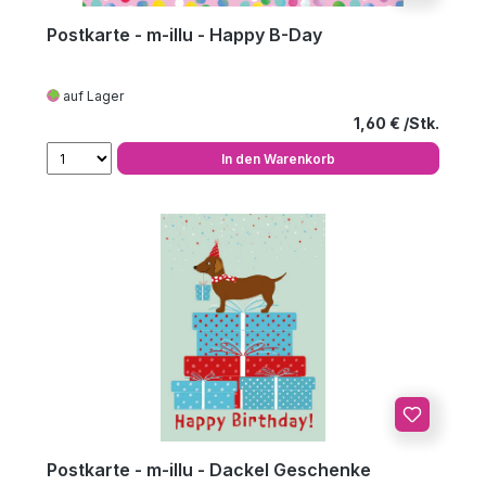
Postkarte - m-illu - Happy B-Day
auf Lager
Regulärer Preis
1,60 €
In den Warenkorb
Postkarte - m-illu - Dackel Geschenke