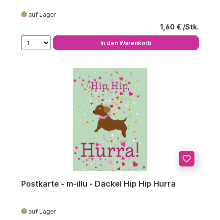
auf Lager
Regulärer Preis
1,60 €
In den Warenkorb
Postkarte - m-illu - Dackel Hip Hip Hurra
auf Lager