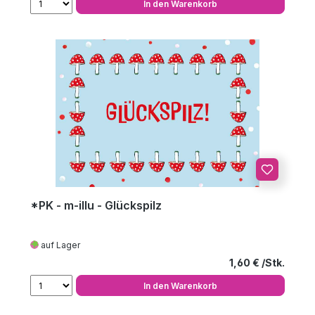
In den Warenkorb
*PK - m-illu - Glückspilz
auf Lager
Regulärer Preis
1,60 €
In den Warenkorb