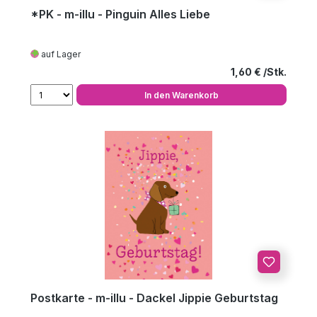
*PK - m-illu - Pinguin Alles Liebe
auf Lager
Regulärer Preis
1,60 €
In den Warenkorb
Postkarte - m-illu - Dackel Jippie Geburtstag