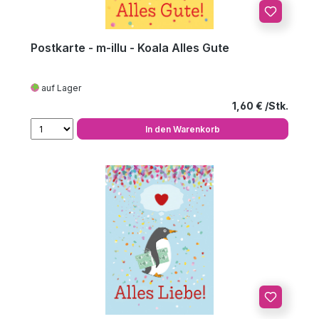
Postkarte - m-illu - Koala Alles Gute
auf Lager
Regulärer Preis
1,60 €
In den Warenkorb