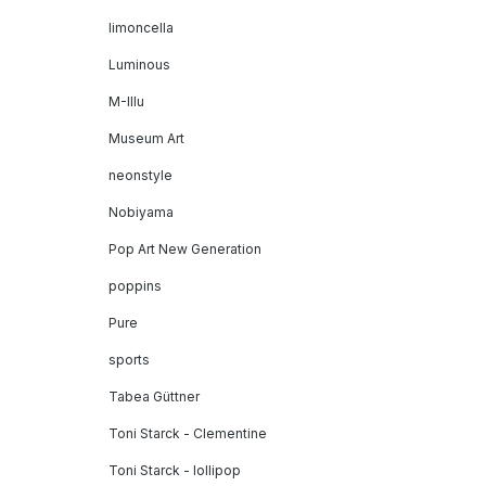
limoncella
Luminous
M-Illu
Museum Art
neonstyle
Nobiyama
Pop Art New Generation
poppins
Pure
sports
Tabea Güttner
Toni Starck - Clementine
Toni Starck - lollipop