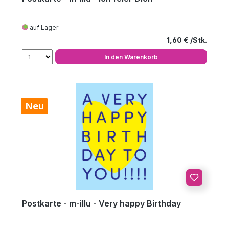
auf Lager
Regulärer Preis
1,60 €
In den Warenkorb
Neu
Postkarte - m-illu - Very happy Birthday