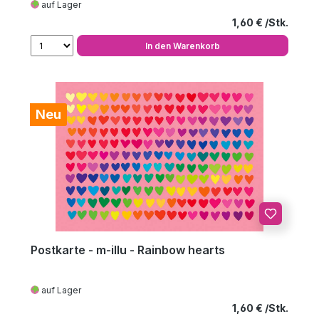
auf Lager
Regulärer Preis
1,60 €
In den Warenkorb
Neu
Postkarte - m-illu - Rainbow hearts
auf Lager
Regulärer Preis
1,60 €