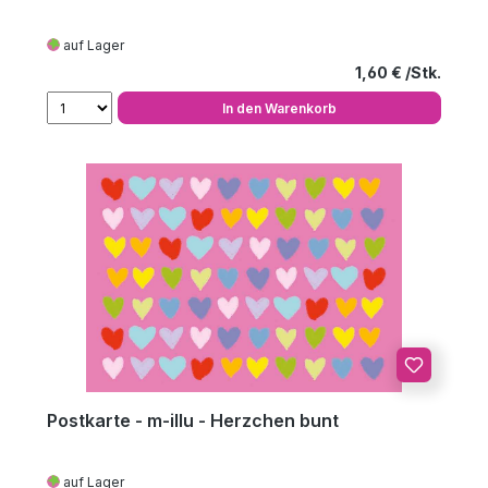
auf Lager
Regulärer Preis
1,60 €
In den Warenkorb
Postkarte - m-illu - Herzchen bunt
auf Lager