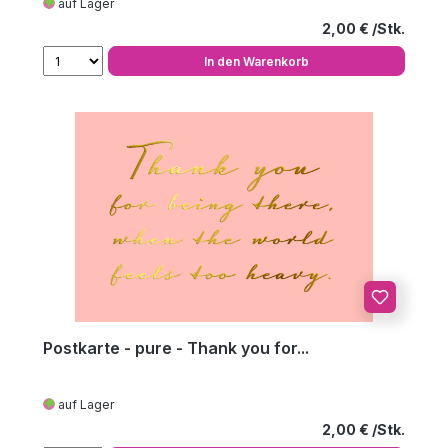
auf Lager
Regulärer Preis
2,00 €
In den Warenkorb
Postkarte - pure - Thank you for...
auf Lager
Regulärer Preis
2,00 €