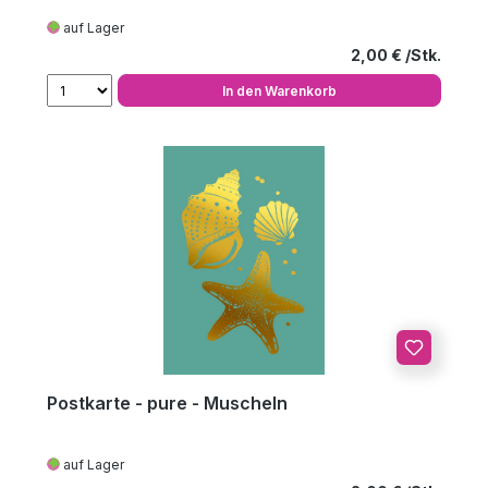
auf Lager
Regulärer Preis
2,00 €
In den Warenkorb
Postkarte - pure - Muscheln
auf Lager