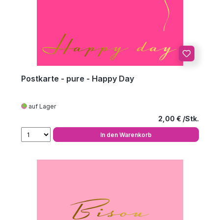
Postkarte - pure - Happy Day
auf Lager
Regulärer Preis
2,00 €
In den Warenkorb