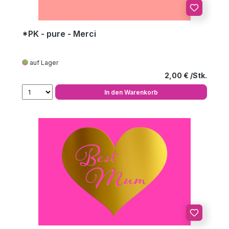
*PK - pure - Merci
auf Lager
Regulärer Preis
2,00 €
In den Warenkorb