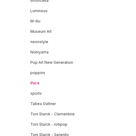
limoncella
Luminous
M-Illu
Museum Art
neonstyle
Nobiyama
Pop Art New Generation
poppins
Pure
sports
Tabea Güttner
Toni Starck - Clementine
Toni Starck - lollipop
Toni Starck - Serenity