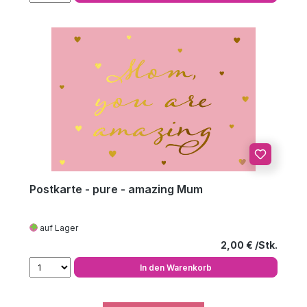
Postkarte - pure - amazing Mum
auf Lager
Regulärer Preis
2,00 €
In den Warenkorb