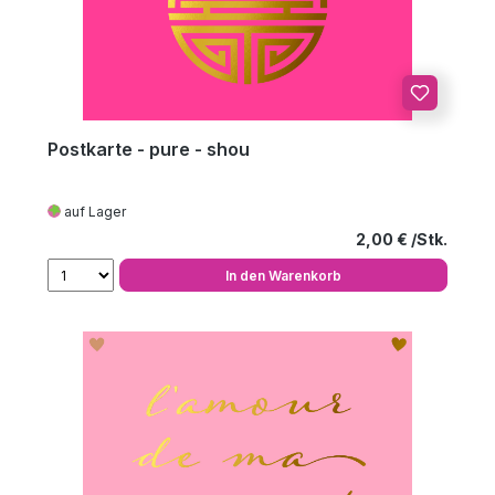
Postkarte - pure - shou
auf Lager
Regulärer Preis
2,00 €
In den Warenkorb