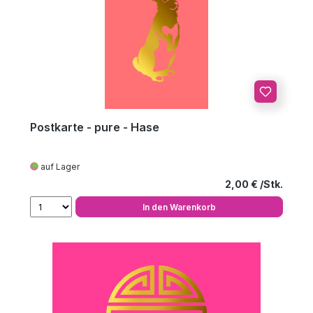
Postkarte - pure - Hase
auf Lager
Regulärer Preis
2,00 €
In den Warenkorb