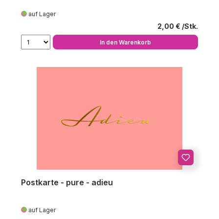
auf Lager
Regulärer Preis
2,00 €
In den Warenkorb
Postkarte - pure - adieu
auf Lager