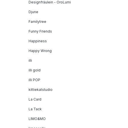
Designfräulein - OroLumi
Djune
Familytree
Funny Friends
Happiness
Happy Wrong
illi
illi gold
illi POP
kittiekatstudio
La Card
La Tack
LIMO&MO