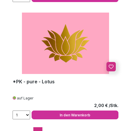
*PK - pure - Lotus
auf Lager
Regulärer Preis
2,00 €
In den Warenkorb