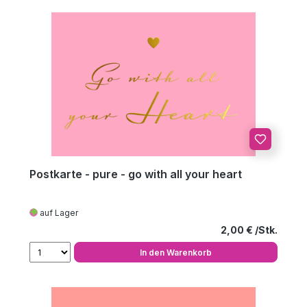
Postkarte - pure - go with all your heart
auf Lager
Regulärer Preis
2,00 €
In den Warenkorb