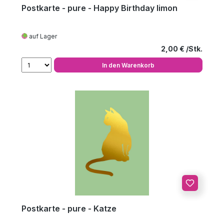
Postkarte - pure - Happy Birthday limon
auf Lager
Regulärer Preis
2,00 €
In den Warenkorb
Postkarte - pure - Katze