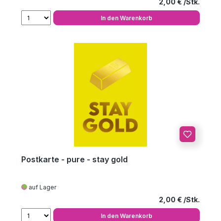
Regulärer Preis
2,00 €
In den Warenkorb
Postkarte - pure - stay gold
auf Lager
Regulärer Preis
2,00 €
In den Warenkorb