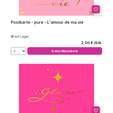
Postkarte - pure - L'amour de ma vie
auf Lager
Regulärer Preis
2,00 €
In den Warenkorb