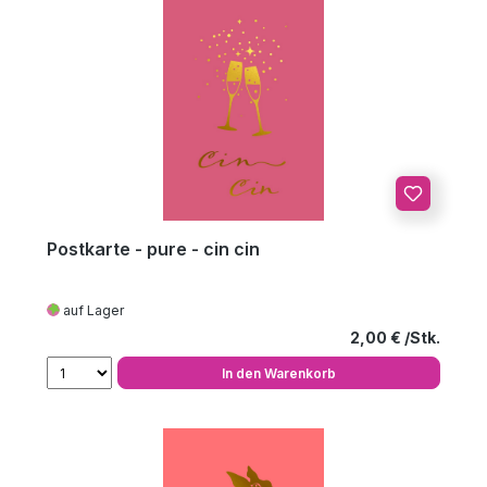
Postkarte - pure - cin cin
auf Lager
Regulärer Preis
2,00 €
In den Warenkorb