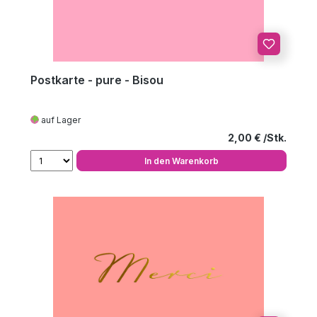
Postkarte - pure - Bisou
auf Lager
Regulärer Preis
2,00 €
In den Warenkorb