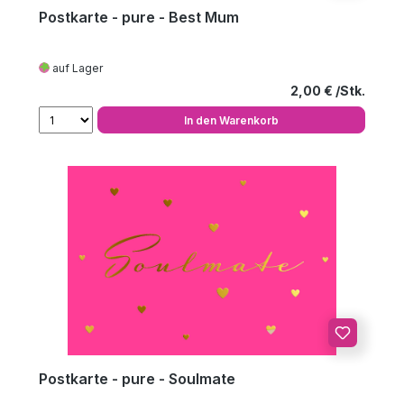
Postkarte - pure - Best Mum
auf Lager
Regulärer Preis
2,00 €
In den Warenkorb
Postkarte - pure - Soulmate