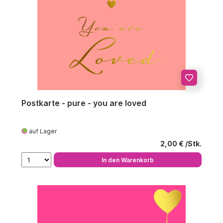
Postkarte - pure - you are loved
auf Lager
Regulärer Preis
2,00 €
In den Warenkorb