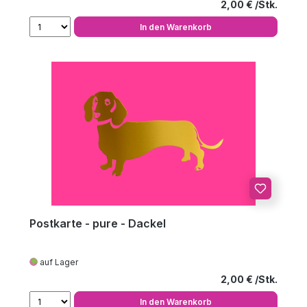
Regulärer Preis
2,00 €
In den Warenkorb
Postkarte - pure - Dackel
auf Lager
Regulärer Preis
2,00 €
In den Warenkorb