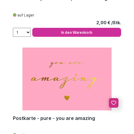
auf Lager
Regulärer Preis
2,00 €
In den Warenkorb
Postkarte - pure - you are amazing