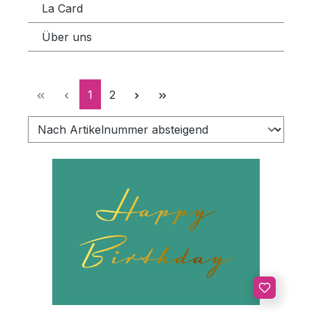
La Card
Über uns
Seite
Seite
1
2