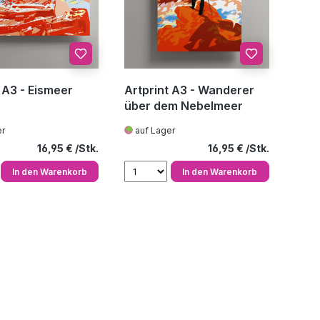
 A3 - Eismeer
Artprint A3 - Wanderer
über dem Nebelmeer
er
auf Lager
Regulärer Preis:
Regulärer Preis:
16,95 €
16,95 €
In den Warenkorb
In den Warenkorb