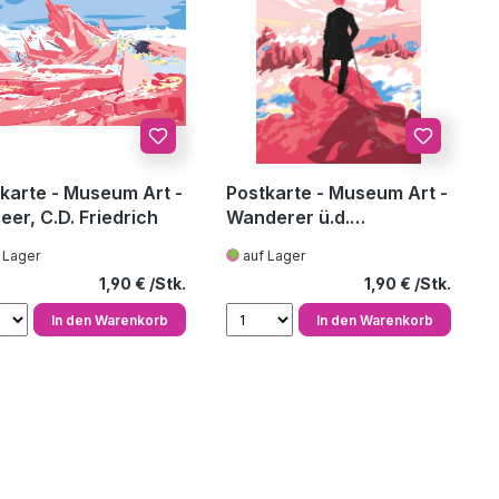
karte - Museum Art -
Postkarte - Museum Art -
eer, C.D. Friedrich
Wanderer ü.d.
Nebelmeer, C.D. Friedrich
 Lager
auf Lager
Regulärer Preis:
Regulärer Preis
1,90 €
1,90 €
In den Warenkorb
In den Warenkorb