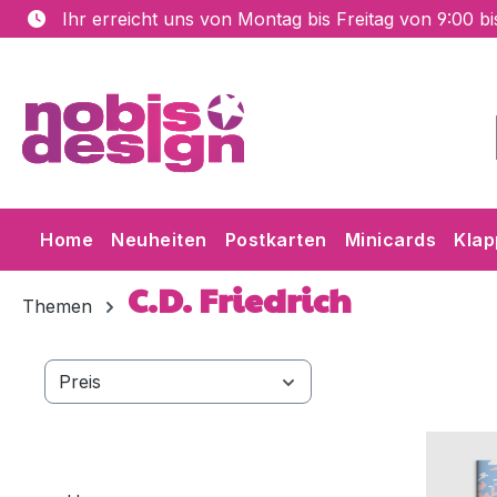
Ihr erreicht uns von Montag bis Freitag von 9:00 b
m Hauptinhalt springen
Zur Suche springen
Zur Hauptnavigation springen
Home
Neuheiten
Postkarten
Minicards
Klap
C.D. Friedrich
Themen
Preis