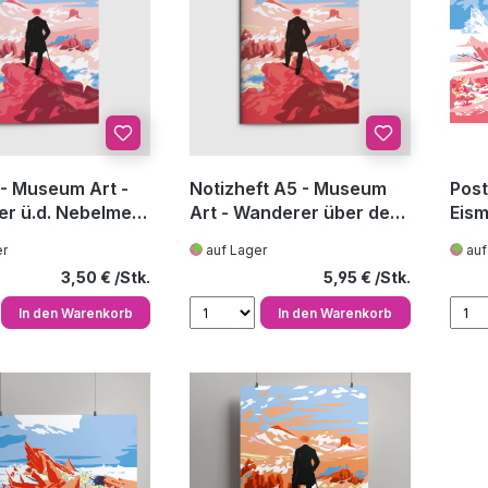
 - Museum Art -
Notizheft A5 - Museum
Post
r ü.d. Nebelmeer
Art - Wanderer über dem
Eism
riedrich
Nebelmeer - C.D.
er
auf Lager
auf
Friedrich
Regulärer Preis:
Regulärer Preis:
3,50 €
5,95 €
In den Warenkorb
In den Warenkorb