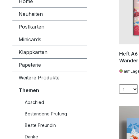
Home
Neuheiten
Postkarten
Minicards
Klappkarten
Heft A6
Wandere
Papeterie
- C.D. F
auf Lag
Weitere Produkte
Themen
Abschied
Bestandene Prüfung
Beste Freundin
Danke