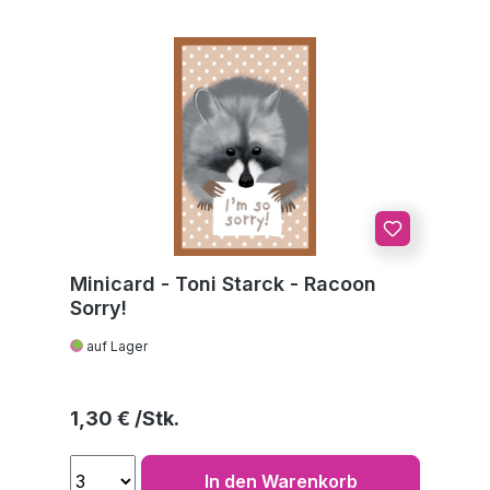
Minicard - Toni Starck - Racoon
Sorry!
auf Lager
Regulärer Preis:
1,30 €
In den Warenkorb