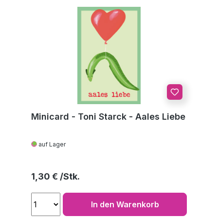
Minicard - Toni Starck - Aales Liebe
auf Lager
Regulärer Preis:
1,30 €
In den Warenkorb