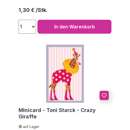
Regulärer Preis:
1,30 €
In den Warenkorb
Minicard - Toni Starck - Crazy
Giraffe
auf Lager