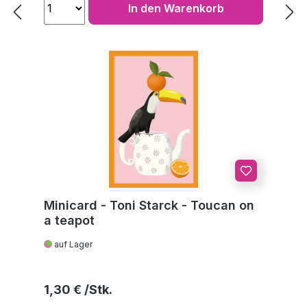
In den Warenkorb
Minicard - Toni Starck - Toucan on
a teapot
auf Lager
Regulärer Preis:
1,30 €