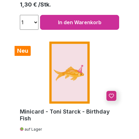
Regulärer Preis:
1,30 €
In den Warenkorb
Neu
Minicard - Toni Starck - Birthday
Fish
auf Lager