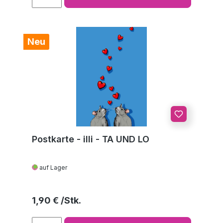
Neu
Postkarte - illi - TA UND LO
auf Lager
Regulärer Preis:
1,90 €