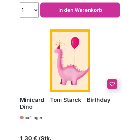
In den Warenkorb
Minicard - Toni Starck - Birthday
Dino
auf Lager
Regulärer Preis:
1,30 €