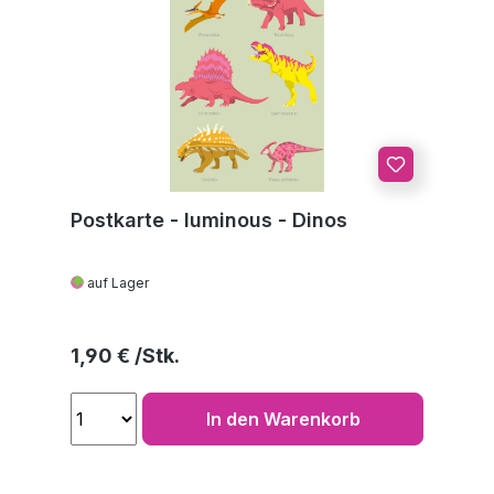
Postkarte - luminous - Dinos
auf Lager
Regulärer Preis:
1,90 €
In den Warenkorb