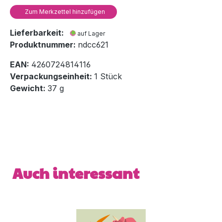
Zum Merkzettel hinzufügen
Lieferbarkeit:
auf Lager
Produktnummer:
ndcc621
EAN:
4260724814116
Verpackungseinheit:
1 Stück
Gewicht:
37 g
Produktgalerie überspringen
Auch interessant