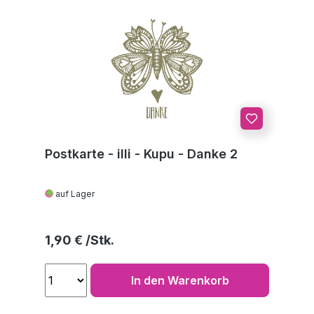
Postkarte - illi - Kupu - Danke 2
auf Lager
Regulärer Preis:
1,90 €
In den Warenkorb