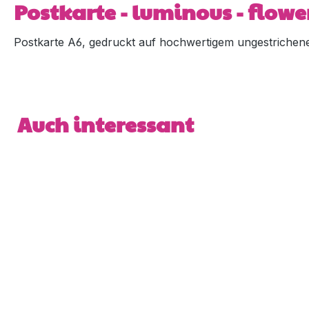
Postkarte - luminous - flowe
Postkarte A6, gedruckt auf hochwertigem ungestrichene
Produktgalerie überspringen
Auch interessant