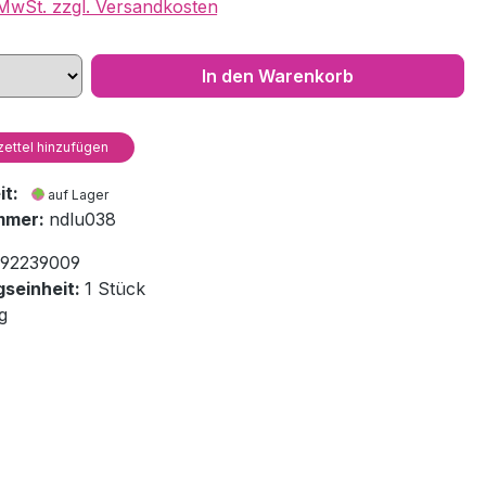
. MwSt. zzgl. Versandkosten
In den Warenkorb
ettel hinzufügen
eit:
auf Lager
mmer:
ndlu038
92239009
seinheit:
1 Stück
g