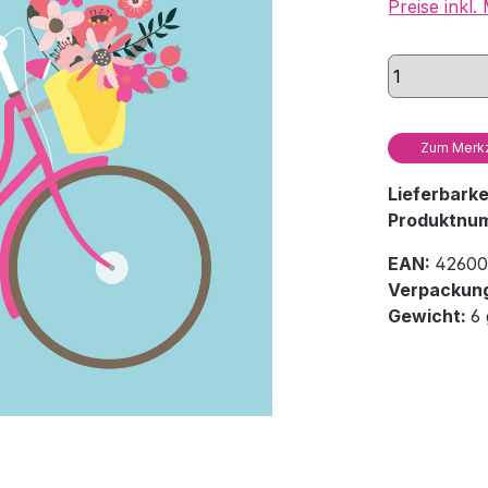
Preise inkl
Zum Merkz
Lieferbark
Produktnu
EAN:
42600
Verpackung
Gewicht:
6 