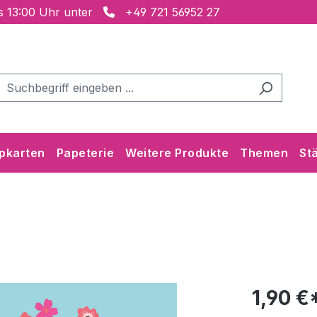
is 13:00 Uhr unter
+49 721 56952 27
pkarten
Papeterie
Weitere Produkte
Themen
St
1,90 €*