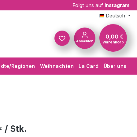
Folgt uns auf
Instagram
Deutsch
0,00 €
Anmelden
Warenkorb
Warenkorb
ädte/Regionen
Weihnachten
La Card
Über uns
 / Stk.