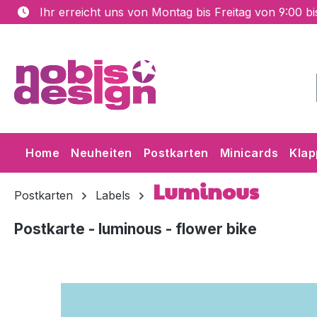
Ihr erreicht uns von Montag bis Freitag von 9:00 b
m Hauptinhalt springen
Zur Suche springen
Zur Hauptnavigation springen
Home
Neuheiten
Postkarten
Minicards
Klap
Luminous
Postkarten
Labels
Postkarte - luminous - flower bike
Bildergalerie überspringen