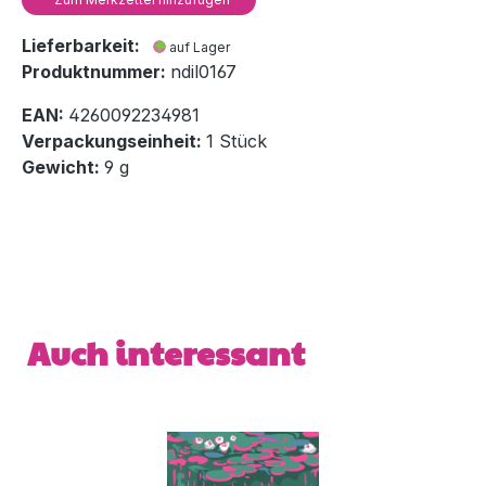
Lieferbarkeit:
auf Lager
Produktnummer:
ndil0167
EAN:
4260092234981
Verpackungseinheit:
1 Stück
Gewicht:
9 g
Produktgalerie überspringen
Auch interessant