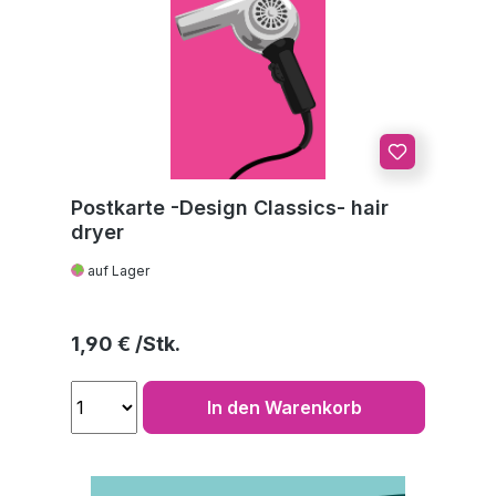
Postkarte -Design Classics- hair
dryer
auf Lager
Regulärer Preis:
1,90 €
In den Warenkorb