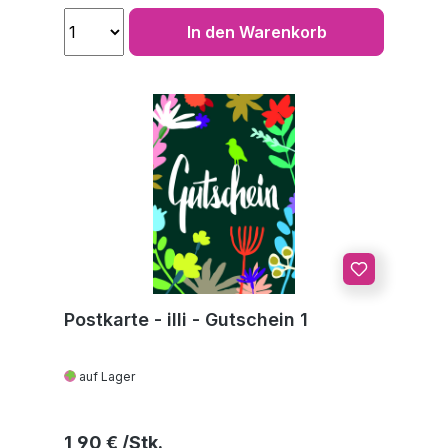
In den Warenkorb
Postkarte - illi - Gutschein 1
auf Lager
Regulärer Preis:
1,90 €