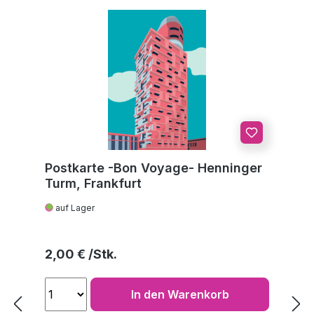
Postkarte -Bon Voyage- Henninger
Turm, Frankfurt
auf Lager
Regulärer Preis:
2,00 €
In den Warenkorb