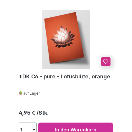
*DK C6 - pure - Lotusblüte, orange
auf Lager
Regulärer Preis:
4,95 €
In den Warenkorb