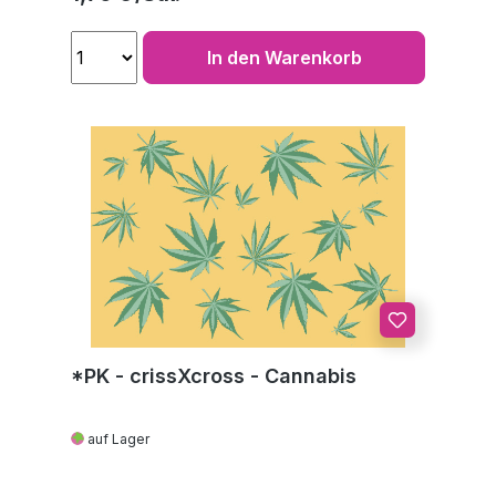
In den Warenkorb
*PK - crissXcross - Cannabis
auf Lager