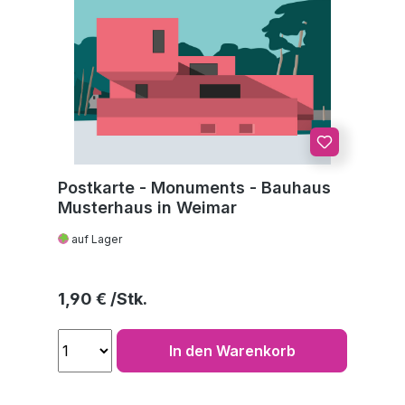
Postkarte - Monuments - Bauhaus
Musterhaus in Weimar
auf Lager
Regulärer Preis:
1,90 €
In den Warenkorb