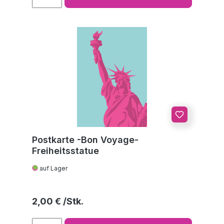
Postkarte -Bon Voyage-
Freiheitsstatue
auf Lager
Regulärer Preis:
2,00 €