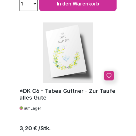
In den Warenkorb
*DK C6 - Tabea Güttner - Zur Taufe
alles Gute
auf Lager
Regulärer Preis:
3,20 €