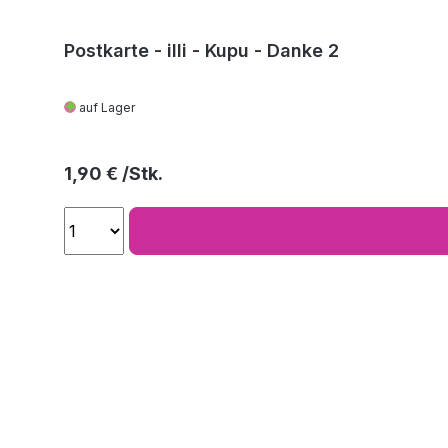
Postkarte - illi - Kupu - Danke 2
auf Lager
Regulärer Preis:
1,90 €