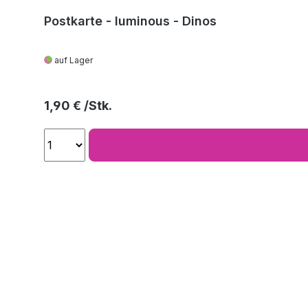
Postkarte - luminous - Dinos
auf Lager
Regulärer Preis:
1,90 €