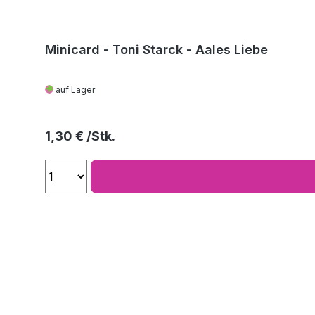
Minicard - Toni Starck - Aales Liebe
auf Lager
Regulärer Preis:
1,30 €