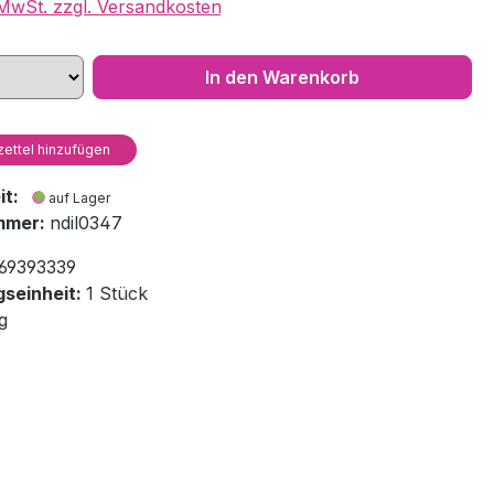
. MwSt. zzgl. Versandkosten
In den Warenkorb
ettel hinzufügen
eit:
auf Lager
mmer:
ndil0347
69393339
seinheit:
1 Stück
g