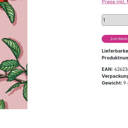
Preise inkl
Zum Merkz
Lieferbark
Produktnu
EAN:
42623
Verpackung
Gewicht:
9 