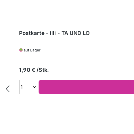
Postkarte - illi - TA UND LO
auf Lager
Regulärer Preis:
1,90 €