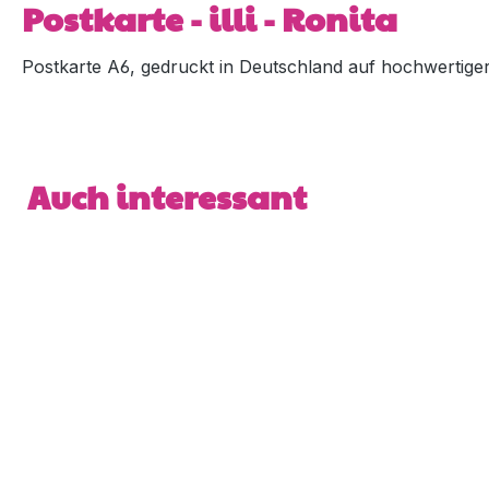
Postkarte - illi - Ronita
Postkarte A6, gedruckt in Deutschland auf hochwertiger 5
Produktgalerie überspringen
Auch interessant