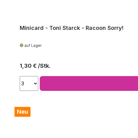
Minicard - Toni Starck - Racoon Sorry!
auf Lager
Regulärer Preis:
1,30 €
Neu