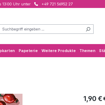
is 13:00 Uhr unter
+49 721 56952 27
pkarten
Papeterie
Weitere Produkte
Themen
St
1,90 €*