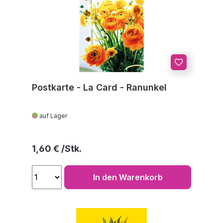
Postkarte - La Card - Ranunkel
auf Lager
Regulärer Preis:
1,60 €
In den Warenkorb