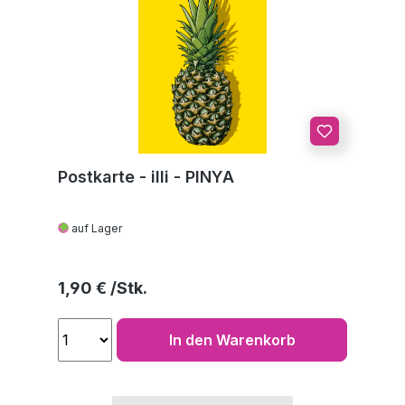
Postkarte - illi - PINYA
auf Lager
Regulärer Preis:
1,90 €
In den Warenkorb