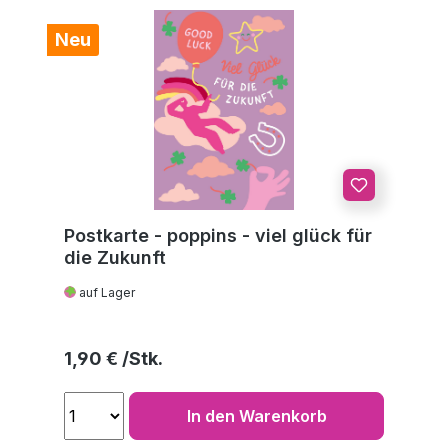
Neu
Postkarte - poppins - viel glück für
die Zukunft
auf Lager
Regulärer Preis:
1,90 €
In den Warenkorb