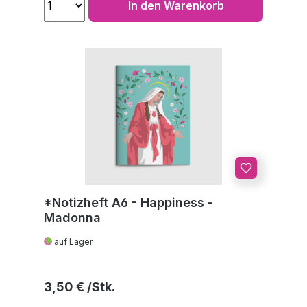
In den Warenkorb
*Notizheft A6 - Happiness -
Madonna
auf Lager
Regulärer Preis:
3,50 €