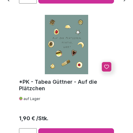
*PK - Tabea Güttner - Auf die
Plätzchen
auf Lager
Regulärer Preis:
1,90 €