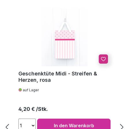
Geschenktüte Midi - Streifen &
Herzen, rosa
auf Lager
Regulärer Preis:
4,20 €
In den Warenkorb