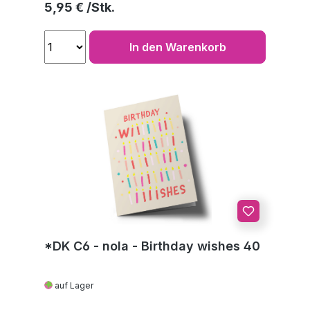
Regulärer Preis:
5,95 €
In den Warenkorb
*DK C6 - nola - Birthday wishes 40
auf Lager