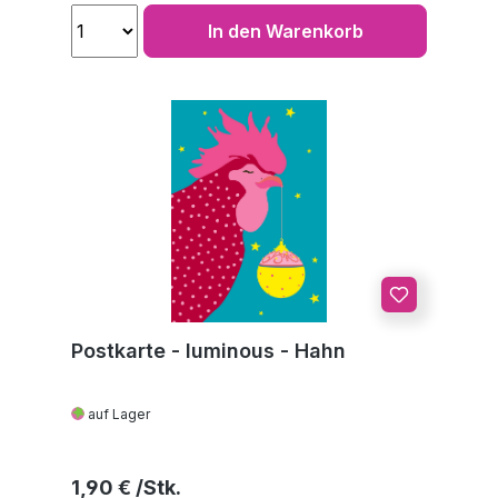
In den Warenkorb
Postkarte - luminous - Hahn
auf Lager
Regulärer Preis:
1,90 €