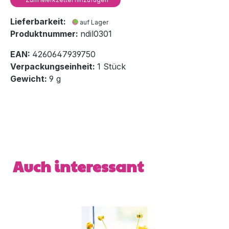
Lieferbarkeit:
auf Lager
Produktnummer:
ndil0301
EAN:
4260647939750
Verpackungseinheit:
1 Stück
Gewicht:
9 g
Produktgalerie überspringen
Auch interessant