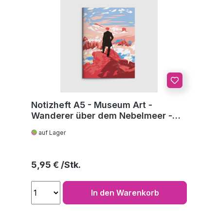
Notizheft A5 - Museum Art -
Wanderer über dem Nebelmeer -
C.D. Friedrich
auf Lager
Regulärer Preis:
5,95 €
In den Warenkorb