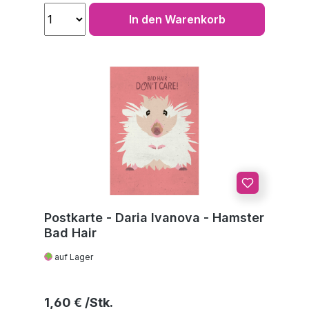
In den Warenkorb
Postkarte - Daria Ivanova - Hamster
Bad Hair
auf Lager
Regulärer Preis:
1,60 €