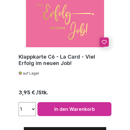
Klappkarte C6 - La Card - Viel
Erfolg im neuen Job!
auf Lager
Regulärer Preis:
3,95 €
In den Warenkorb