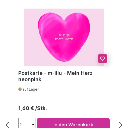
Postkarte - m-illu - Mein Herz
neonpink
auf Lager
Regulärer Preis:
1,60 €
In den Warenkorb