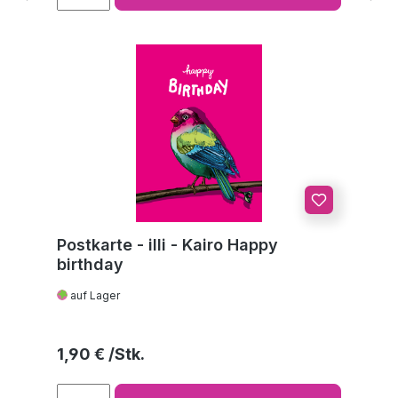
Postkarte - illi - Kairo Happy
birthday
auf Lager
Regulärer Preis:
1,90 €