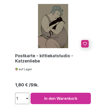
Postkarte - kittiekatstudio -
Katzenliebe
auf Lager
Regulärer Preis:
1,80 €
In den Warenkorb