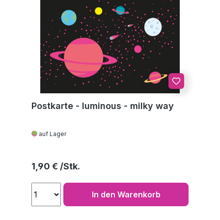
Postkarte - luminous - milky way
auf Lager
Regulärer Preis:
1,90 €
In den Warenkorb