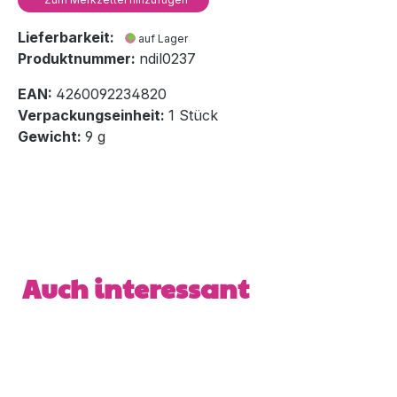
Lieferbarkeit:
auf Lager
Produktnummer:
ndil0237
EAN:
4260092234820
Verpackungseinheit:
1 Stück
Gewicht:
9 g
Produktgalerie überspringen
Auch interessant