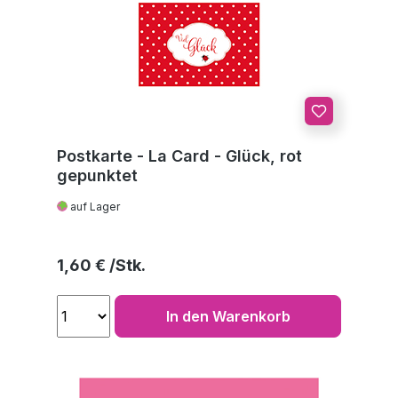
Postkarte - La Card - Glück, rot
gepunktet
auf Lager
Regulärer Preis:
1,60 €
In den Warenkorb