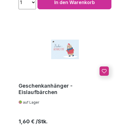
In den Warenkorb
Geschenkanhänger -
Eislaufbärchen
auf Lager
Regulärer Preis:
1,60 €