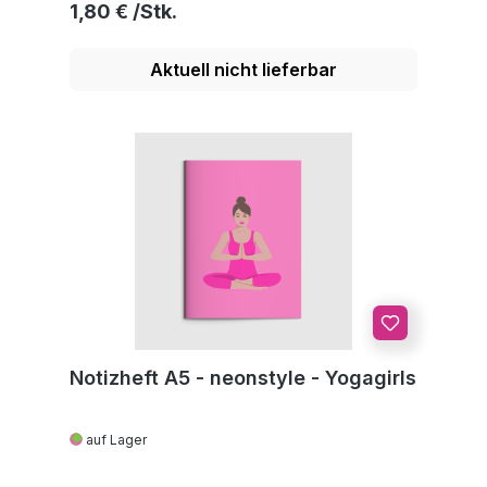
Regulärer Preis:
1,80 €
Aktuell nicht lieferbar
Notizheft A5 - neonstyle - Yogagirls
auf Lager