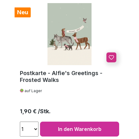
Neu
Postkarte - Alfie's Greetings -
Frosted Walks
auf Lager
Regulärer Preis:
1,90 €
In den Warenkorb