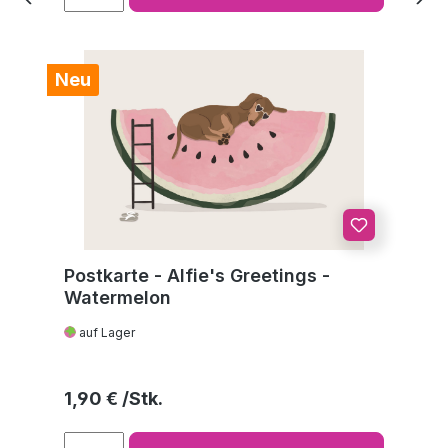
Neu
Postkarte - Alfie's Greetings -
Watermelon
auf Lager
Regulärer Preis:
1,90 €