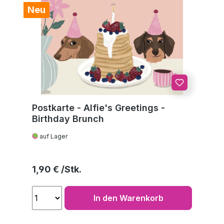
Neu
Postkarte - Alfie's Greetings -
Birthday Brunch
auf Lager
Regulärer Preis:
1,90 €
In den Warenkorb