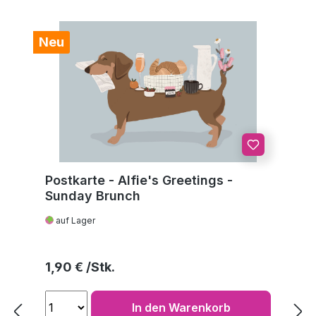
Neu
Postkarte - Alfie's Greetings -
Sunday Brunch
auf Lager
Regulärer Preis:
1,90 €
In den Warenkorb