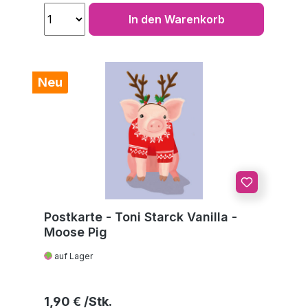
In den Warenkorb
Neu
Postkarte - Toni Starck Vanilla -
Moose Pig
auf Lager
Regulärer Preis:
1,90 €