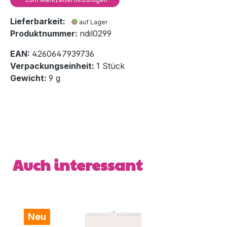
Lieferbarkeit:
auf Lager
Produktnummer:
ndil0299
EAN:
4260647939736
Verpackungseinheit:
1 Stück
Gewicht:
9 g
Produktgalerie überspringen
Auch interessant
Neu