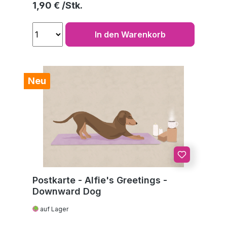
Regulärer Preis:
1,90 €
In den Warenkorb
Neu
Postkarte - Alfie's Greetings -
Downward Dog
auf Lager