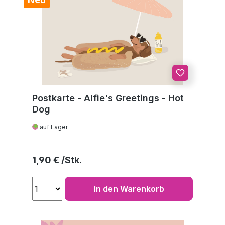
Postkarte - Alfie's Greetings - Hot
Dog
auf Lager
Regulärer Preis:
1,90 €
In den Warenkorb