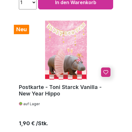
In den Warenkorb
Neu
Postkarte - Toni Starck Vanilla -
New Year Hippo
auf Lager
Regulärer Preis:
1,90 €