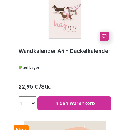
Wandkalender A4 - Dackelkalender
auf Lager
Regulärer Preis:
22,95 €
In den Warenkorb
Neu