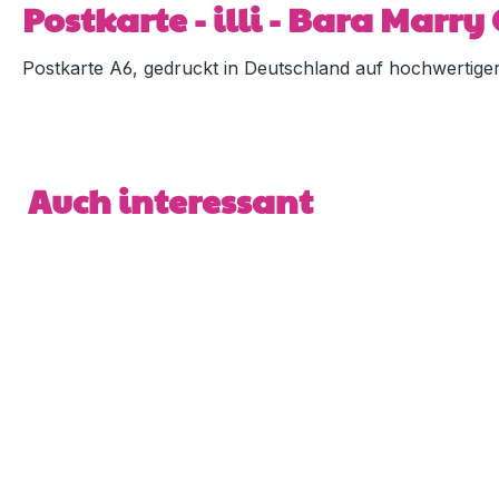
Postkarte - illi - Bara Marr
Postkarte A6, gedruckt in Deutschland auf hochwertiger 5
Produktgalerie überspringen
Auch interessant