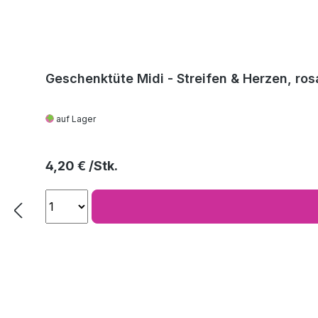
Geschenktüte Midi - Streifen & Herzen, ros
auf Lager
Regulärer Preis:
4,20 €