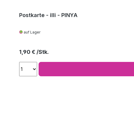
Postkarte - illi - PINYA
auf Lager
Regulärer Preis:
1,90 €