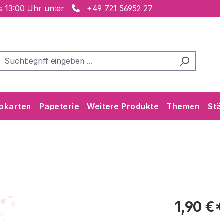
is 13:00 Uhr unter
+49 721 56952 27
pkarten
Papeterie
Weitere Produkte
Themen
St
1,90 €*