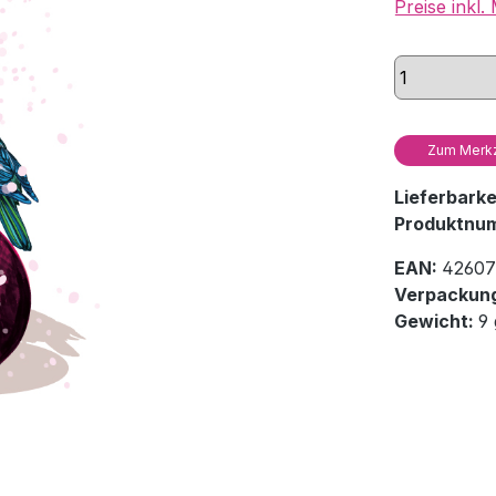
Preise inkl
Zum Merkz
Lieferbark
Produktnu
EAN:
42607
Verpackung
Gewicht:
9 