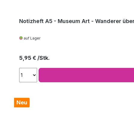
Notizheft A5 - Museum Art - Wanderer über
auf Lager
Regulärer Preis:
5,95 €
Neu