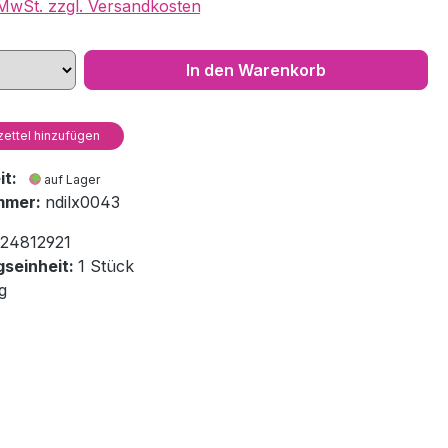
. MwSt. zzgl. Versandkosten
In den Warenkorb
ettel hinzufügen
eit:
auf Lager
mmer:
ndilx0043
24812921
seinheit:
1 Stück
g