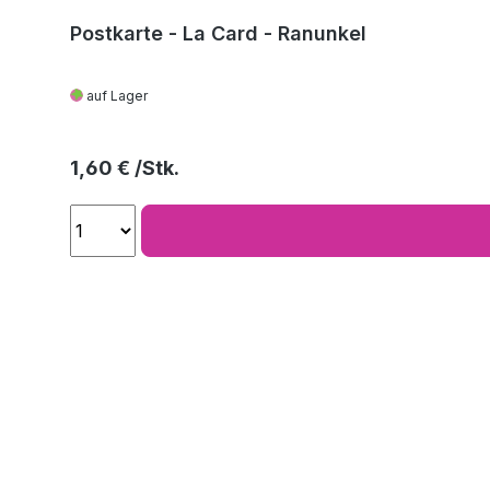
Postkarte - La Card - Ranunkel
auf Lager
Regulärer Preis:
1,60 €