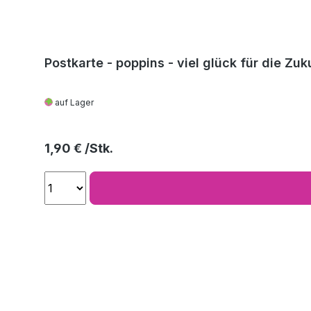
Postkarte - poppins - viel glück für die Zuk
auf Lager
Regulärer Preis:
1,90 €