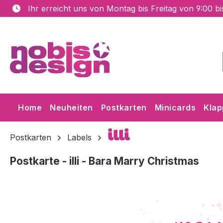
Ihr erreicht uns von Montag bis Freitag von 9:00 b
m Hauptinhalt springen
Zur Suche springen
Zur Hauptnavigation springen
Home
Neuheiten
Postkarten
Minicards
Klap
illi
Postkarten
Labels
Postkarte - illi - Bara Marry Christmas
Bildergalerie überspringen