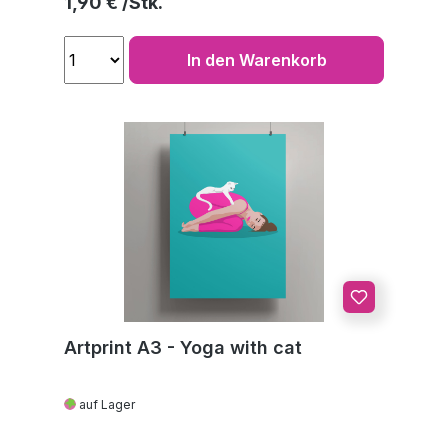
Regulärer Preis:
1,90 €
In den Warenkorb
Artprint A3 - Yoga with cat
auf Lager