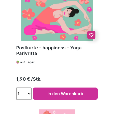
Postkarte - happiness - Yoga
Parivritta
auf Lager
Regulärer Preis:
1,90 €
In den Warenkorb