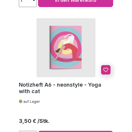
Notizheft A6 - neonstyle - Yoga
with cat
auf Lager
Regulärer Preis:
3,50 €