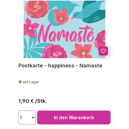
Postkarte - happiness - Namaste
auf Lager
Regulärer Preis:
1,90 €
In den Warenkorb