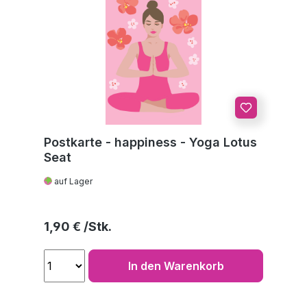
Postkarte - happiness - Yoga Lotus
Seat
auf Lager
Regulärer Preis:
1,90 €
In den Warenkorb