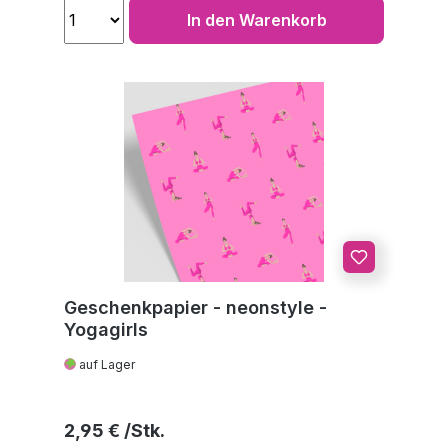
In den Warenkorb
Geschenkpapier - neonstyle -
Yogagirls
auf Lager
Regulärer Preis:
2,95 €