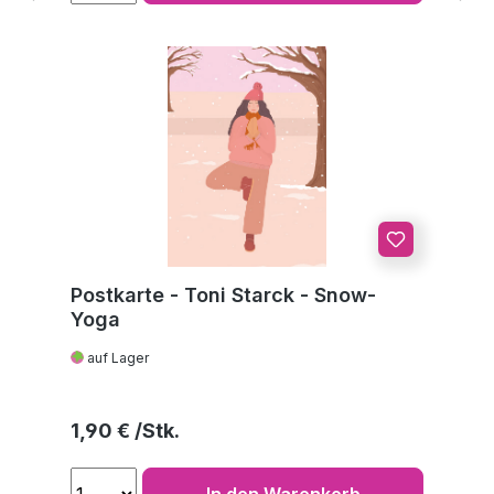
Postkarte - Toni Starck - Snow-
Yoga
auf Lager
Regulärer Preis:
1,90 €
In den Warenkorb