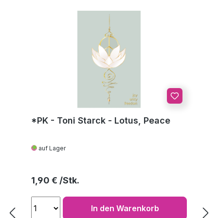
*PK - Toni Starck - Lotus, Peace
auf Lager
Regulärer Preis:
1,90 €
In den Warenkorb