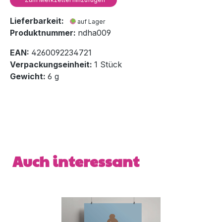
Lieferbarkeit:
auf Lager
Produktnummer:
ndha009
EAN:
4260092234721
Verpackungseinheit:
1 Stück
Gewicht:
6 g
Produktgalerie überspringen
Auch interessant