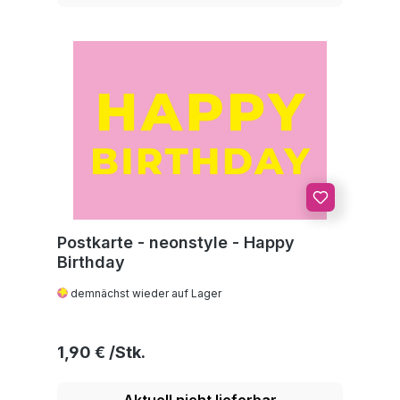
Postkarte - neonstyle - Happy
Birthday
demnächst wieder auf Lager
Regulärer Preis:
1,90 €
Aktuell nicht lieferbar