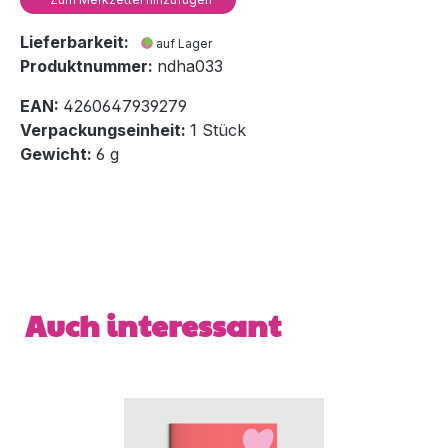
Lieferbarkeit:
auf Lager
Produktnummer:
ndha033
EAN:
4260647939279
Verpackungseinheit:
1 Stück
Gewicht:
6 g
Produktgalerie überspringen
Auch interessant