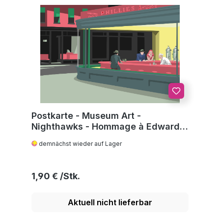
Postkarte - Museum Art -
Nighthawks - Hommage à Edward
Hopper
demnächst wieder auf Lager
Regulärer Preis:
1,90 €
Aktuell nicht lieferbar