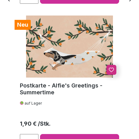
Neu
Postkarte - Alfie's Greetings -
Summertime
auf Lager
Regulärer Preis:
1,90 €