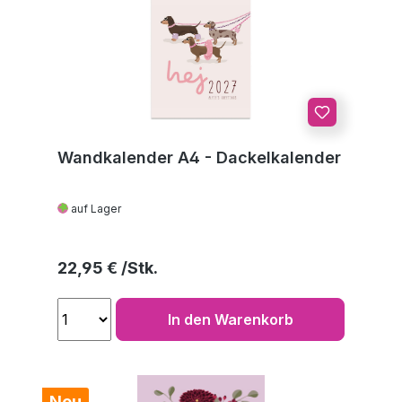
Wandkalender A4 - Dackelkalender
auf Lager
Regulärer Preis:
22,95 €
In den Warenkorb
Neu