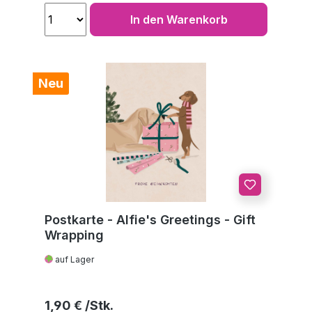
In den Warenkorb
Neu
Postkarte - Alfie's Greetings - Gift
Wrapping
auf Lager
Regulärer Preis:
1,90 €