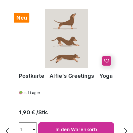
Neu
Postkarte - Alfie's Greetings - Yoga
auf Lager
Regulärer Preis:
1,90 €
In den Warenkorb