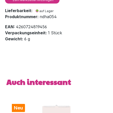
Lieferbarkeit:
auf Lager
Produktnummer:
ndha054
EAN:
4260724819456
Verpackungseinheit:
1 Stück
Gewicht:
6 g
Produktgalerie überspringen
Auch interessant
Neu