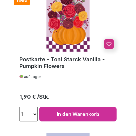
Postkarte - Toni Starck Vanilla -
Pumpkin Flowers
auf Lager
Regulärer Preis:
1,90 €
In den Warenkorb