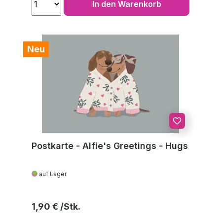
In den Warenkorb
Neu
Postkarte - Alfie's Greetings - Hugs
auf Lager
Regulärer Preis:
1,90 €