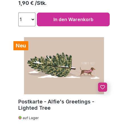
Regulärer Preis:
1,90 €
In den Warenkorb
Neu
Postkarte - Alfie's Greetings -
Lighted Tree
auf Lager