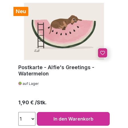
Neu
Postkarte - Alfie's Greetings -
Watermelon
auf Lager
Regulärer Preis:
1,90 €
In den Warenkorb