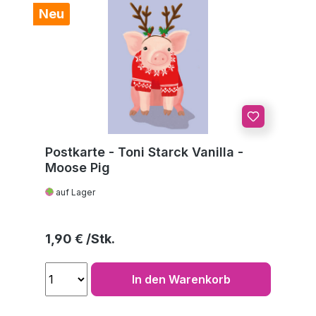
Neu
Postkarte - Toni Starck Vanilla -
Moose Pig
auf Lager
Regulärer Preis:
1,90 €
In den Warenkorb