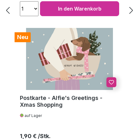
In den Warenkorb
Neu
Postkarte - Alfie's Greetings -
Xmas Shopping
auf Lager
Regulärer Preis:
1,90 €