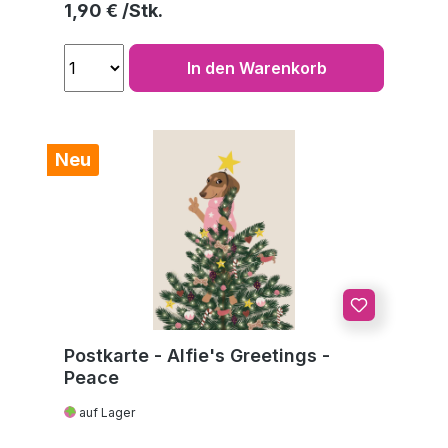
Regulärer Preis:
1,90 €
In den Warenkorb
Neu
Postkarte - Alfie's Greetings -
Peace
auf Lager