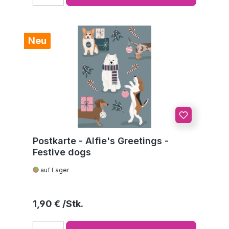
Neu
Postkarte - Alfie's Greetings -
Festive dogs
auf Lager
Regulärer Preis:
1,90 €