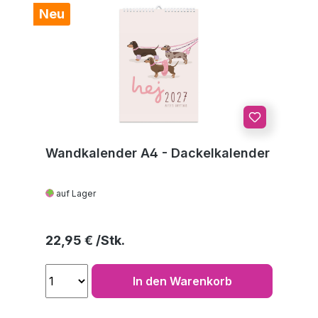
Neu
Wandkalender A4 - Dackelkalender
auf Lager
Regulärer Preis:
22,95 €
In den Warenkorb