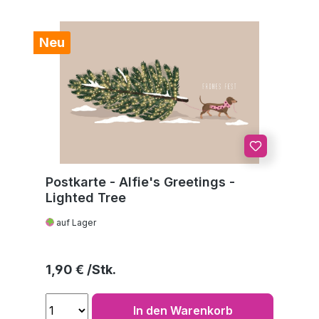
Neu
Postkarte - Alfie's Greetings -
Lighted Tree
auf Lager
Regulärer Preis:
1,90 €
In den Warenkorb