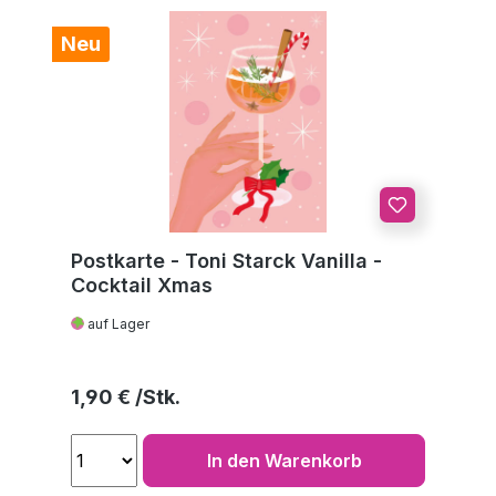
Neu
Postkarte - Toni Starck Vanilla -
Cocktail Xmas
auf Lager
Regulärer Preis:
1,90 €
In den Warenkorb