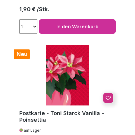
Regulärer Preis:
1,90 €
In den Warenkorb
Neu
Postkarte - Toni Starck Vanilla -
Poinsettia
auf Lager