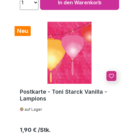
In den Warenkorb
Neu
Postkarte - Toni Starck Vanilla -
Lampions
auf Lager
Regulärer Preis:
1,90 €