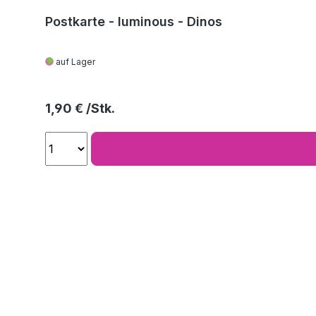
Postkarte - luminous - Dinos
auf Lager
Regulärer Preis:
1,90 €