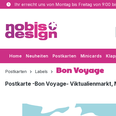
Ihr erreicht uns von Montag bis Freitag von 9:00 b
m Hauptinhalt springen
Zur Suche springen
Zur Hauptnavigation springen
Home
Neuheiten
Postkarten
Minicards
Klap
Bon Voyage
Postkarten
Labels
Postkarte -Bon Voyage- Viktualienmarkt,
Bildergalerie überspringen