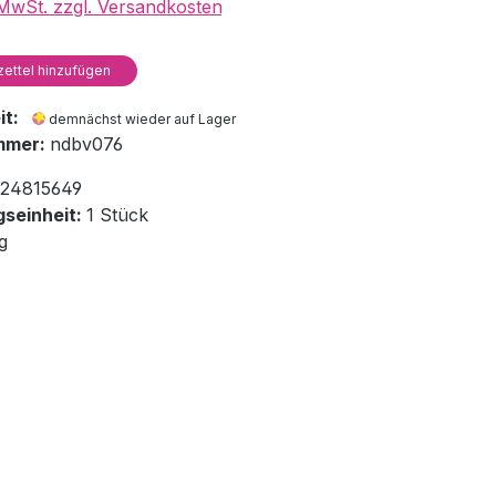
. MwSt. zzgl. Versandkosten
ettel hinzufügen
eit:
demnächst wieder auf Lager
mmer:
ndbv076
24815649
seinheit:
1 Stück
g