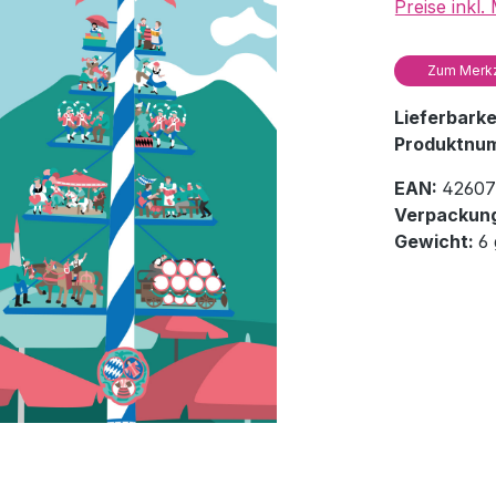
Preise inkl
Zum Merkz
Lieferbark
Produktnu
EAN:
42607
Verpackung
Gewicht:
6 