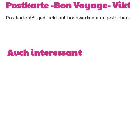
Postkarte -Bon Voyage- Vi
Postkarte A6, gedruckt auf hochwertigem ungestrichene
Produktgalerie überspringen
Auch interessant