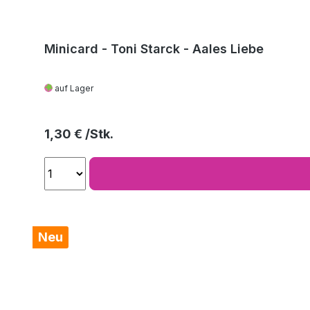
Minicard - Toni Starck - Aales Liebe
auf Lager
Regulärer Preis:
1,30 €
Neu