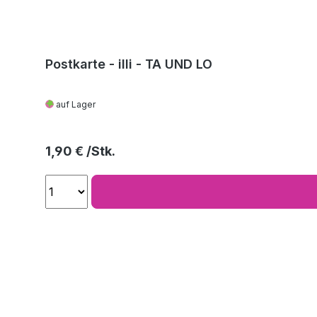
Postkarte - illi - TA UND LO
auf Lager
Regulärer Preis:
1,90 €