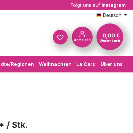
Folgt uns auf
Instagram
Deutsch
0,00 €
Anmelden
Warenkorb
Warenkorb
ädte/Regionen
Weihnachten
La Card
Über uns
* / Stk.