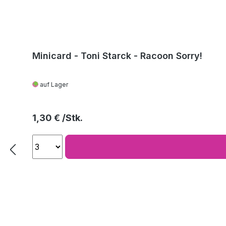
Minicard - Toni Starck - Racoon Sorry!
auf Lager
Regulärer Preis:
1,30 €