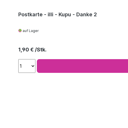
Postkarte - illi - Kupu - Danke 2
auf Lager
Regulärer Preis:
1,90 €