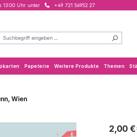
is 13:00 Uhr unter
+49 721 56952 27
pkarten
Papeterie
Weitere Produkte
Themen
St
unn, Wien
2,00 €