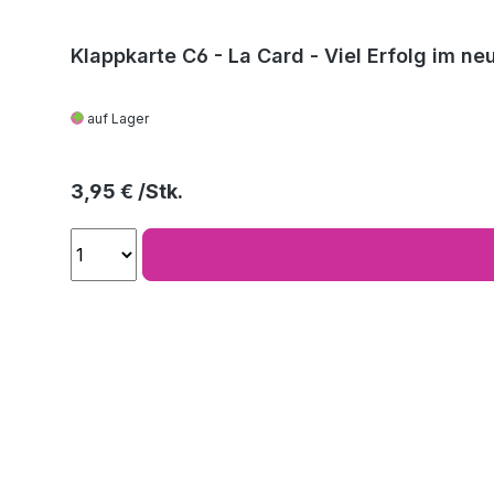
Klappkarte C6 - La Card - Viel Erfolg im ne
auf Lager
Regulärer Preis:
3,95 €