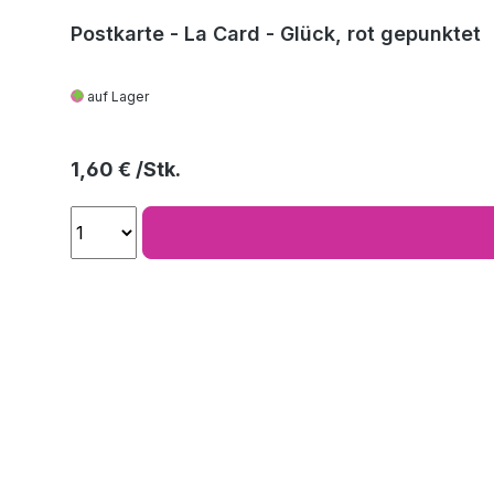
Postkarte - La Card - Glück, rot gepunktet
auf Lager
Regulärer Preis:
1,60 €