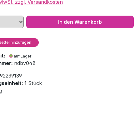
. MwSt. zzgl. Versandkosten
In den Warenkorb
ettel hinzufügen
eit:
auf Lager
mmer:
ndbv048
92239139
seinheit:
1 Stück
g