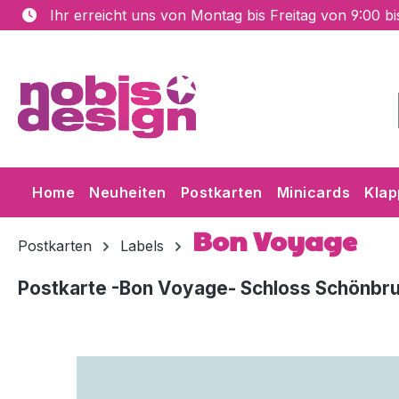
Ihr erreicht uns von Montag bis Freitag von 9:00 b
m Hauptinhalt springen
Zur Suche springen
Zur Hauptnavigation springen
Home
Neuheiten
Postkarten
Minicards
Klap
Bon Voyage
Postkarten
Labels
Postkarte -Bon Voyage- Schloss Schönbr
Bildergalerie überspringen