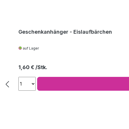
Geschenkanhänger - Eislaufbärchen
auf Lager
Regulärer Preis:
1,60 €