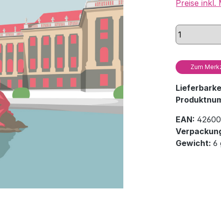
Preise inkl
Zum Merkz
Lieferbark
Produktnu
EAN:
42600
Verpackung
Gewicht:
6 