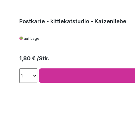
Postkarte - kittiekatstudio - Katzenliebe
auf Lager
Regulärer Preis:
1,80 €