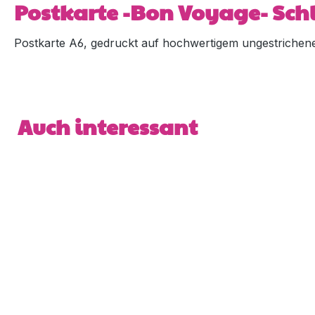
Postkarte -Bon Voyage- Sch
Postkarte A6, gedruckt auf hochwertigem ungestrichene
Produktgalerie überspringen
Auch interessant