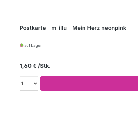
Postkarte - m-illu - Mein Herz neonpink
auf Lager
Regulärer Preis:
1,60 €