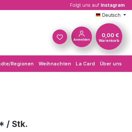
Folgt uns auf
Instagram
Deutsch
0,00 €
Anmelden
Warenkorb
Warenkorb
ädte/Regionen
Weihnachten
La Card
Über uns
* / Stk.