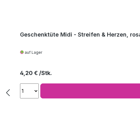
Geschenktüte Midi - Streifen & Herzen, ros
auf Lager
Regulärer Preis:
4,20 €