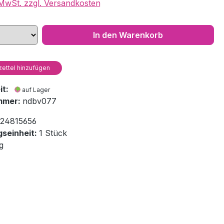
. MwSt. zzgl. Versandkosten
In den Warenkorb
ettel hinzufügen
eit:
auf Lager
mmer:
ndbv077
24815656
seinheit:
1 Stück
g