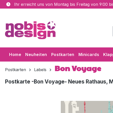
Ihr erreicht uns von Montag bis Freitag von 9:00 b
m Hauptinhalt springen
Zur Suche springen
Zur Hauptnavigation springen
Home
Neuheiten
Postkarten
Minicards
Klap
Bon Voyage
Postkarten
Labels
Postkarte -Bon Voyage- Neues Rathaus, 
Bildergalerie überspringen