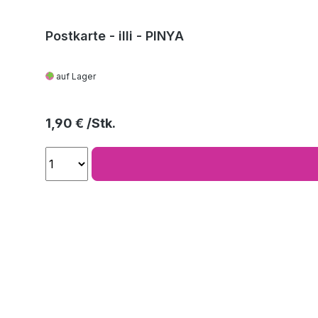
Postkarte - illi - PINYA
auf Lager
Regulärer Preis:
1,90 €