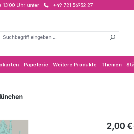
is 13:00 Uhr unter
+49 721 56952 27
pkarten
Papeterie
Weitere Produkte
Themen
St
München
2,00 €