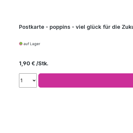
Postkarte - poppins - viel glück für die Zuk
auf Lager
Regulärer Preis:
1,90 €