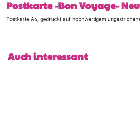
Postkarte -Bon Voyage- Ne
Postkarte A6, gedruckt auf hochwertigem ungestrichene
Produktgalerie überspringen
Auch interessant