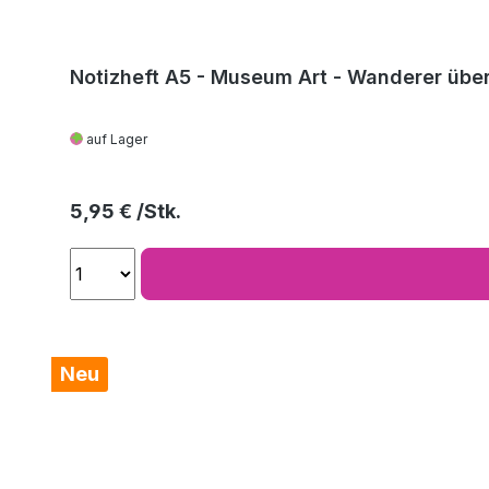
Notizheft A5 - Museum Art - Wanderer über
auf Lager
Regulärer Preis:
5,95 €
Neu