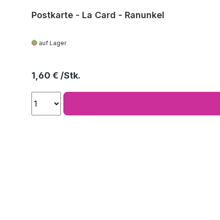
Postkarte - La Card - Ranunkel
auf Lager
Regulärer Preis:
1,60 €