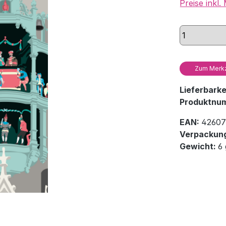
Preise inkl
Zum Merkz
Lieferbark
Produktnu
EAN:
42607
Verpackung
Gewicht:
6 