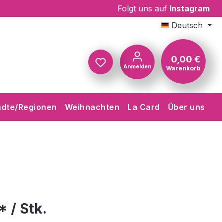
Folgt uns auf
Instagram
Deutsch
0,00 €
Anmelden
Warenkorb
Warenkorb
ädte/Regionen
Weihnachten
La Card
Über uns
* / Stk.