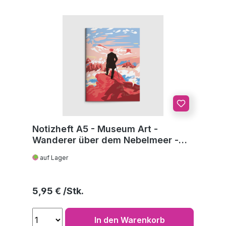
Notizheft A5 - Museum Art -
Wanderer über dem Nebelmeer -
C.D. Friedrich
auf Lager
Regulärer Preis:
5,95 €
In den Warenkorb