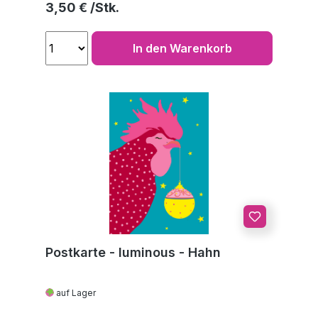
Regulärer Preis:
3,50 €
In den Warenkorb
Postkarte - luminous - Hahn
auf Lager