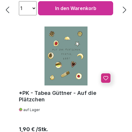
In den Warenkorb
*PK - Tabea Güttner - Auf die
Plätzchen
auf Lager
Regulärer Preis:
1,90 €