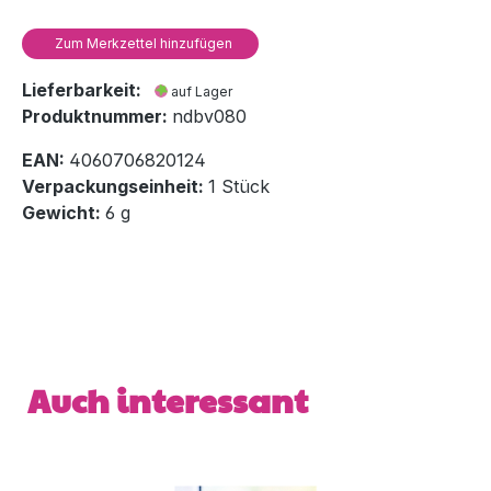
Zum Merkzettel hinzufügen
Lieferbarkeit:
auf Lager
Produktnummer:
ndbv080
EAN:
4060706820124
Verpackungseinheit:
1 Stück
Gewicht:
6 g
Produktgalerie überspringen
Auch interessant