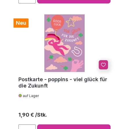
Neu
Postkarte - poppins - viel glück für
die Zukunft
auf Lager
Regulärer Preis:
1,90 €