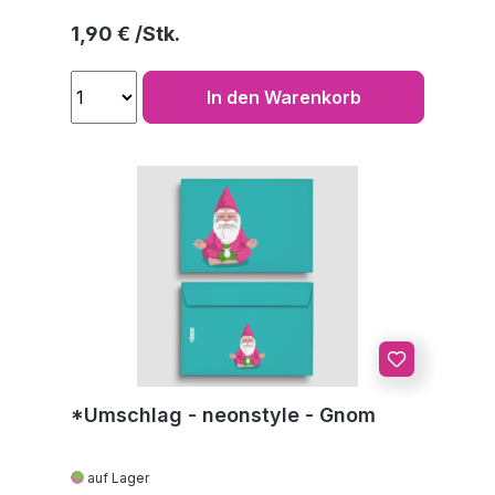
Regulärer Preis:
1,90 €
In den Warenkorb
*Umschlag - neonstyle - Gnom
auf Lager