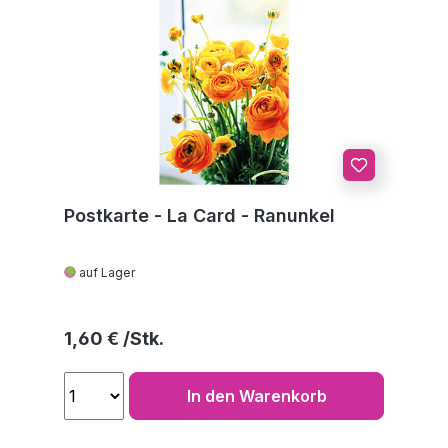
Postkarte - La Card - Ranunkel
auf Lager
Regulärer Preis:
1,60 €
In den Warenkorb