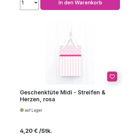
In den Warenkorb
Geschenktüte Midi - Streifen &
Herzen, rosa
auf Lager
Regulärer Preis:
4,20 €