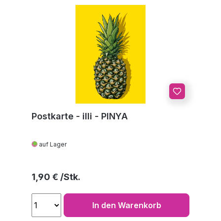
Postkarte - illi - PINYA
auf Lager
Regulärer Preis:
1,90 €
In den Warenkorb