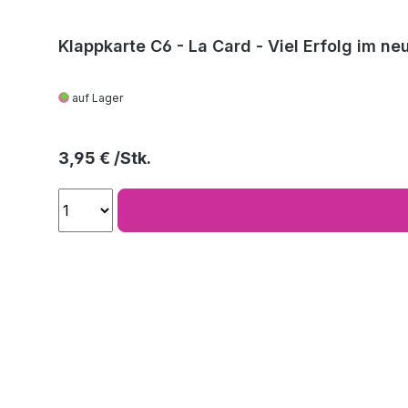
Klappkarte C6 - La Card - Viel Erfolg im ne
auf Lager
Regulärer Preis:
3,95 €