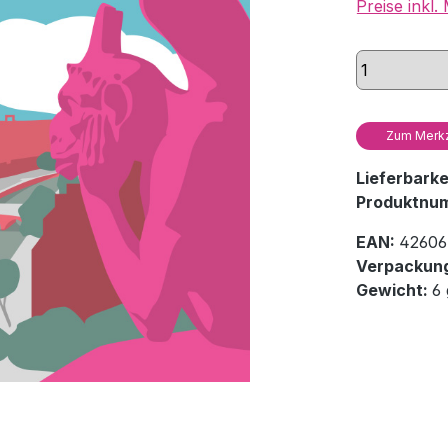
Preise inkl
Zum Merkz
Lieferbark
Produktnu
EAN:
42606
Verpackung
Gewicht:
6 