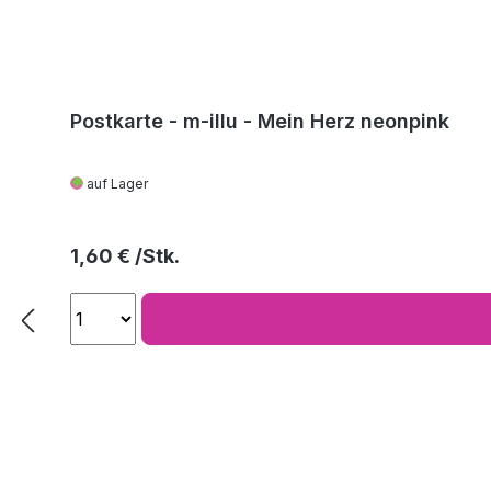
Postkarte - m-illu - Mein Herz neonpink
auf Lager
Regulärer Preis:
1,60 €