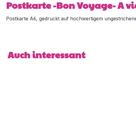
Postkarte -Bon Voyage- A vi
Postkarte A6, gedruckt auf hochwertigem ungestrichene
Produktgalerie überspringen
Auch interessant