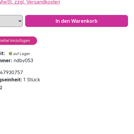
. MwSt. zzgl. Versandkosten
In den Warenkorb
ettel hinzufügen
eit:
auf Lager
mmer:
ndbv053
47930757
seinheit:
1 Stück
g