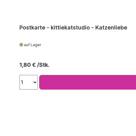
Postkarte - kittiekatstudio - Katzenliebe
auf Lager
Regulärer Preis:
1,80 €