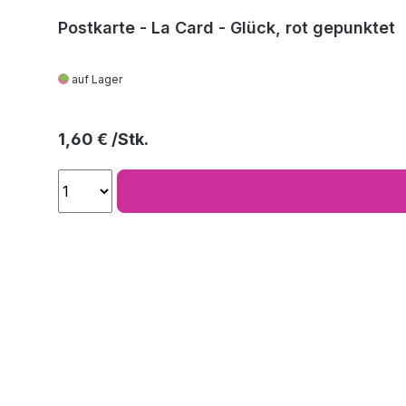
Postkarte - La Card - Glück, rot gepunktet
auf Lager
Regulärer Preis:
1,60 €