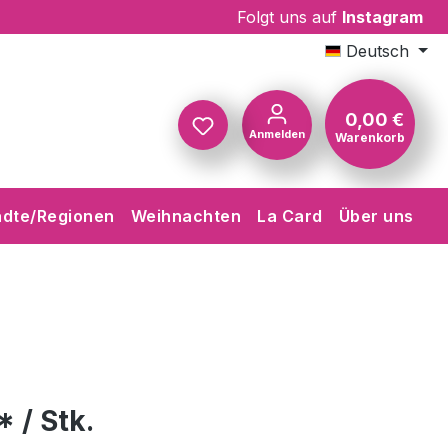
Folgt uns auf
Instagram
Deutsch
0,00 €
Anmelden
Warenkorb
Warenkorb
ädte/Regionen
Weihnachten
La Card
Über uns
* / Stk.