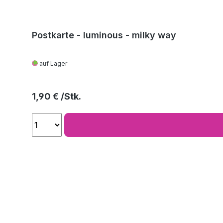
Postkarte - luminous - milky way
auf Lager
Regulärer Preis:
1,90 €