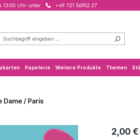
is 13:00 Uhr unter
+49 721 56952 27
pkarten
Papeterie
Weitere Produkte
Themen
St
e Dame / Paris
2,00 €