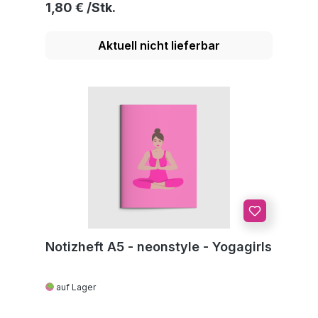
Regulärer Preis:
1,80 €
Aktuell nicht lieferbar
Notizheft A5 - neonstyle - Yogagirls
auf Lager