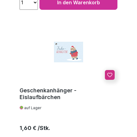
In den Warenkorb
Geschenkanhänger -
Eislaufbärchen
auf Lager
Regulärer Preis:
1,60 €