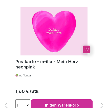
Postkarte - m-illu - Mein Herz
neonpink
auf Lager
Regulärer Preis:
1,60 €
In den Warenkorb