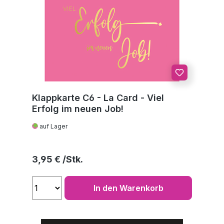
Klappkarte C6 - La Card - Viel
Erfolg im neuen Job!
auf Lager
Regulärer Preis:
3,95 €
In den Warenkorb