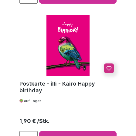
Postkarte - illi - Kairo Happy
birthday
auf Lager
Regulärer Preis:
1,90 €