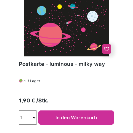
Postkarte - luminous - milky way
auf Lager
Regulärer Preis:
1,90 €
In den Warenkorb