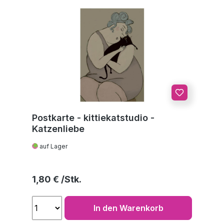
Postkarte - kittiekatstudio -
Katzenliebe
auf Lager
Regulärer Preis:
1,80 €
In den Warenkorb