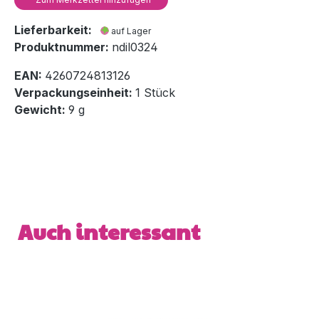
Lieferbarkeit:
auf Lager
Produktnummer:
ndil0324
EAN:
4260724813126
Verpackungseinheit:
1 Stück
Gewicht:
9 g
Produktgalerie überspringen
Auch interessant