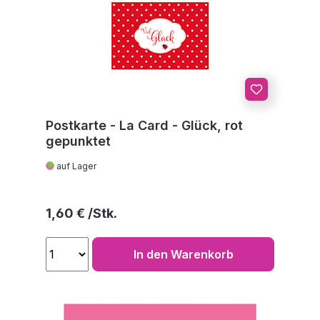
Postkarte - La Card - Glück, rot
gepunktet
auf Lager
Regulärer Preis:
1,60 €
In den Warenkorb