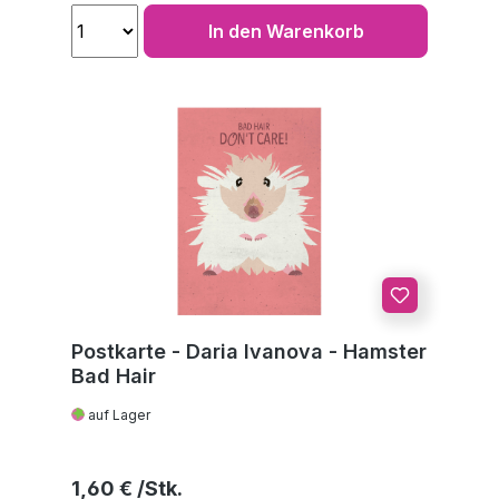
In den Warenkorb
Postkarte - Daria Ivanova - Hamster
Bad Hair
auf Lager
Regulärer Preis:
1,60 €