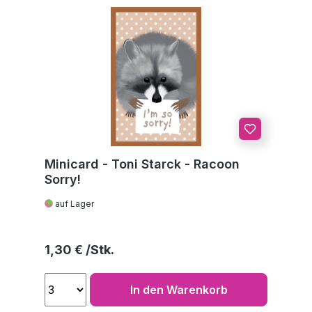
Minicard - Toni Starck - Racoon
Sorry!
auf Lager
Regulärer Preis:
1,30 €
In den Warenkorb