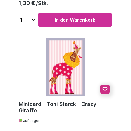
Regulärer Preis:
1,30 €
In den Warenkorb
Minicard - Toni Starck - Crazy
Giraffe
auf Lager