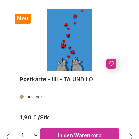
Neu
Postkarte - illi - TA UND LO
auf Lager
Regulärer Preis:
1,90 €
In den Warenkorb