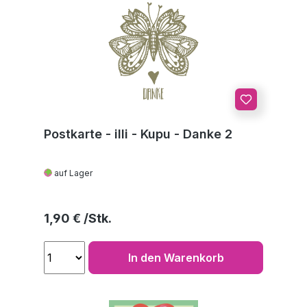
Postkarte - illi - Kupu - Danke 2
auf Lager
Regulärer Preis:
1,90 €
In den Warenkorb