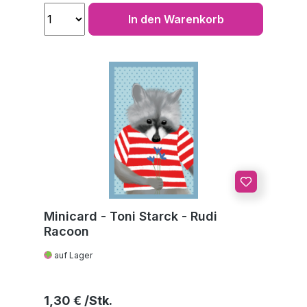
In den Warenkorb
Minicard - Toni Starck - Rudi
Racoon
auf Lager
Regulärer Preis:
1,30 €