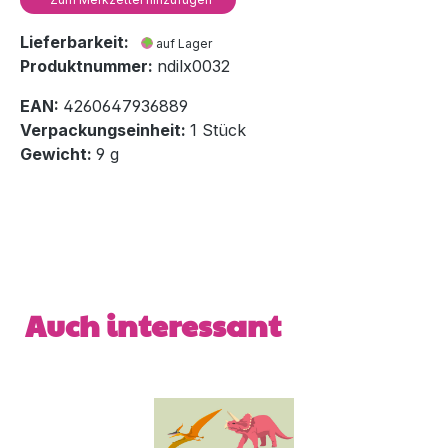
Lieferbarkeit:
auf Lager
Produktnummer:
ndilx0032
EAN:
4260647936889
Verpackungseinheit:
1 Stück
Gewicht:
9 g
Produktgalerie überspringen
Auch interessant