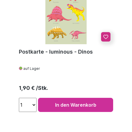
Postkarte - luminous - Dinos
auf Lager
Regulärer Preis:
1,90 €
In den Warenkorb