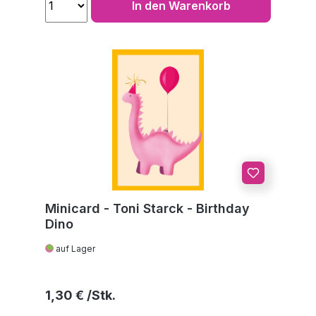
In den Warenkorb
Minicard - Toni Starck - Birthday
Dino
auf Lager
Regulärer Preis:
1,30 €