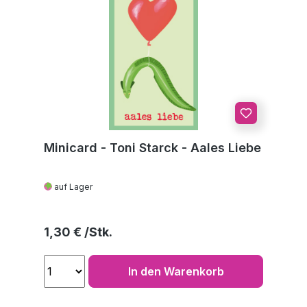
Minicard - Toni Starck - Aales Liebe
auf Lager
Regulärer Preis:
1,30 €
In den Warenkorb