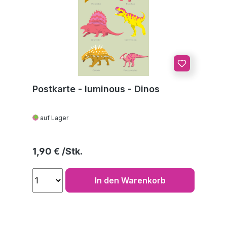
Postkarte - luminous - Dinos
auf Lager
Regulärer Preis:
1,90 €
In den Warenkorb