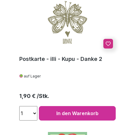
Postkarte - illi - Kupu - Danke 2
auf Lager
Regulärer Preis:
1,90 €
In den Warenkorb