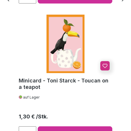
Minicard - Toni Starck - Toucan on
a teapot
auf Lager
Regulärer Preis:
1,30 €