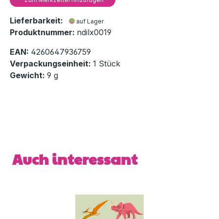
Lieferbarkeit:
auf Lager
Produktnummer:
ndilx0019
EAN:
4260647936759
Verpackungseinheit:
1 Stück
Gewicht:
9 g
Produktgalerie überspringen
Auch interessant