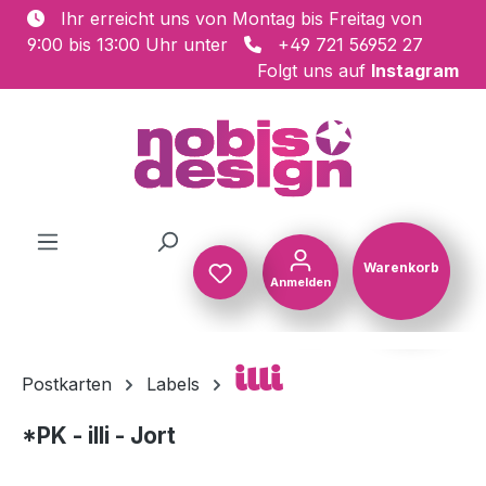
Ihr erreicht uns von Montag bis Freitag von
Zum Hauptinhalt springen
9:00 bis 13:00 Uhr unter
+49 721 56952 27
Folgt uns auf
Instagram
Warenkorb
Anmelden
Warenkorb
illi
Postkarten
Labels
*PK - illi - Jort