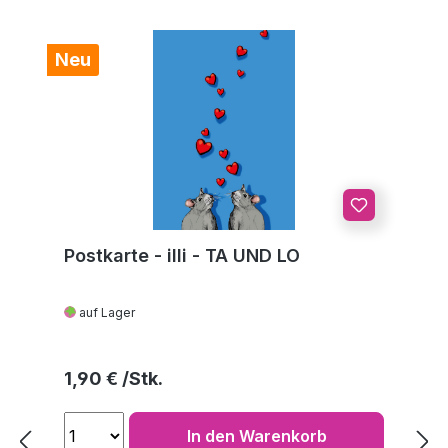
Neu
Postkarte - illi - TA UND LO
auf Lager
Regulärer Preis:
1,90 €
In den Warenkorb