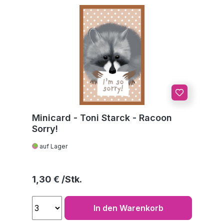
Minicard - Toni Starck - Racoon
Sorry!
auf Lager
Regulärer Preis:
1,30 €
In den Warenkorb