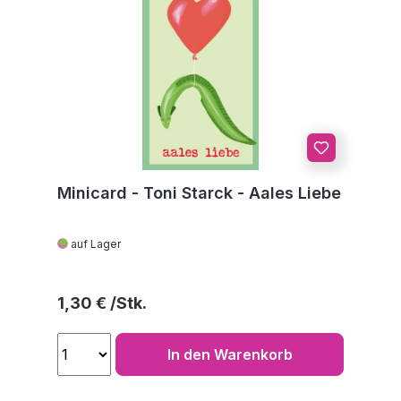
Minicard - Toni Starck - Aales Liebe
auf Lager
Regulärer Preis:
1,30 €
In den Warenkorb