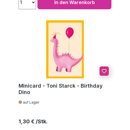
In den Warenkorb
Minicard - Toni Starck - Birthday
Dino
auf Lager
Regulärer Preis:
1,30 €