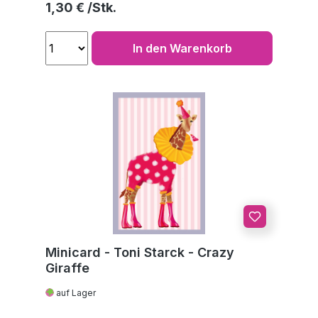
Regulärer Preis:
1,30 €
In den Warenkorb
Minicard - Toni Starck - Crazy
Giraffe
auf Lager