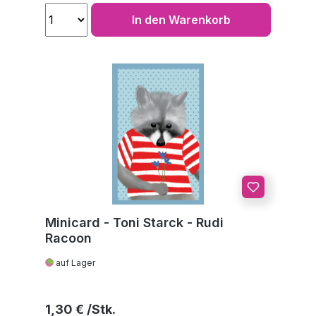
In den Warenkorb
Minicard - Toni Starck - Rudi
Racoon
auf Lager
Regulärer Preis:
1,30 €