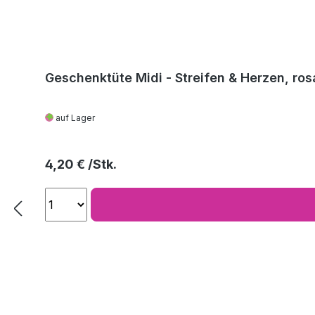
Geschenktüte Midi - Streifen & Herzen, ros
auf Lager
Regulärer Preis:
4,20 €