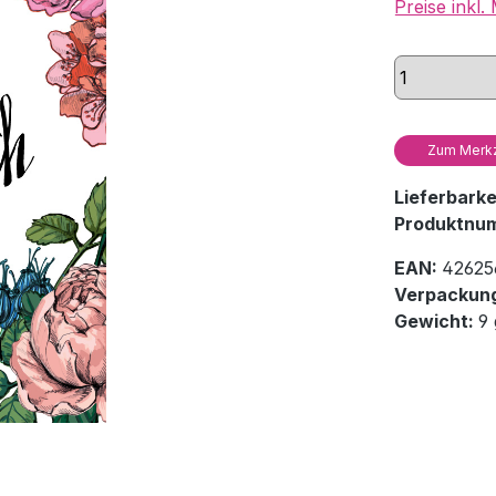
Preise inkl
Zum Merkz
Lieferbark
Produktnu
EAN:
42625
Verpackung
Gewicht:
9 