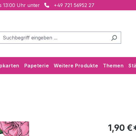
is 13:00 Uhr unter
+49 721 56952 27
pkarten
Papeterie
Weitere Produkte
Themen
St
1,90 €*