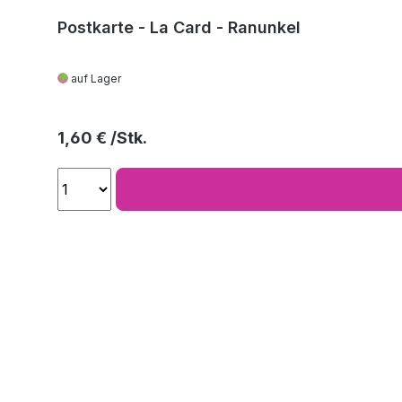
Postkarte - La Card - Ranunkel
auf Lager
Regulärer Preis:
1,60 €