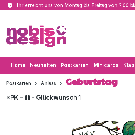
Ihr erreicht uns von Montag bis Freitag von 9:00 b
m Hauptinhalt springen
Zur Suche springen
Zur Hauptnavigation springen
Home
Neuheiten
Postkarten
Minicards
Klap
Geburtstag
Postkarten
Anlass
*PK - illi - Glückwunsch 1
Bildergalerie überspringen