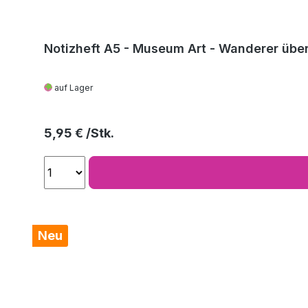
Notizheft A5 - Museum Art - Wanderer über
auf Lager
Regulärer Preis:
5,95 €
Neu