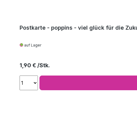
Postkarte - poppins - viel glück für die Zuk
auf Lager
Regulärer Preis:
1,90 €