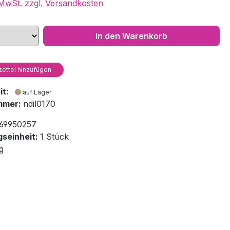
. MwSt. zzgl. Versandkosten
In den Warenkorb
ettel hinzufügen
eit:
auf Lager
mmer:
ndil0170
69950257
seinheit:
1 Stück
g