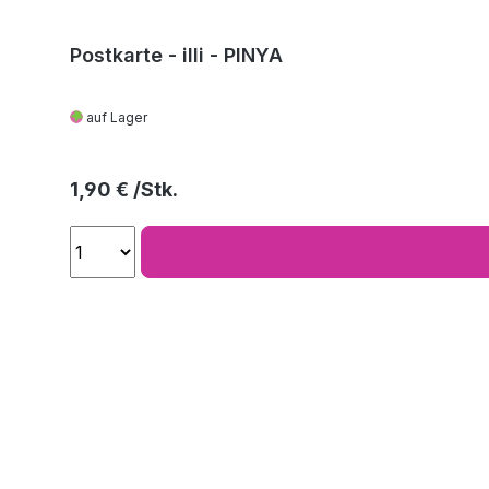
Postkarte - illi - PINYA
auf Lager
Regulärer Preis:
1,90 €