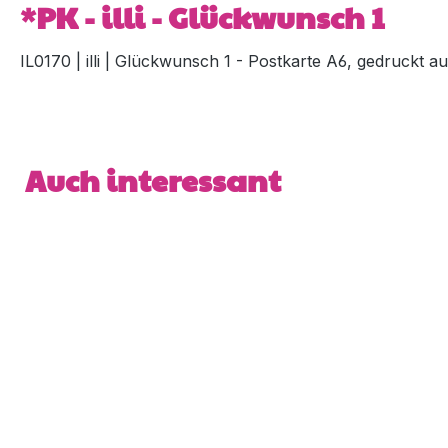
*PK - illi - Glückwunsch 1
IL0170 | illi | Glückwunsch 1 - Postkarte A6, gedruckt a
Produktgalerie überspringen
Auch interessant