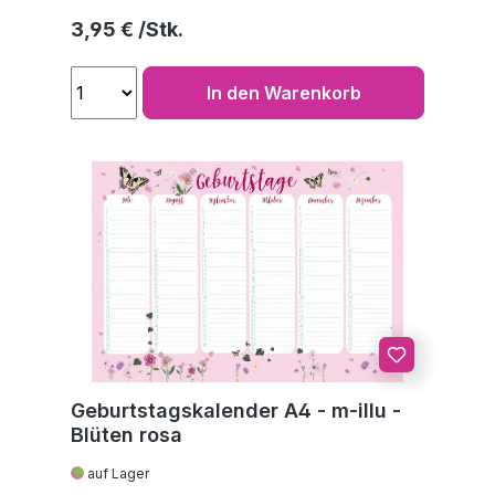
Regulärer Preis:
3,95 €
In den Warenkorb
Geburtstagskalender A4 - m-illu -
Blüten rosa
auf Lager