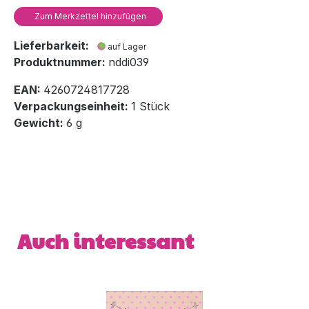
Zum Merkzettel hinzufügen
Lieferbarkeit:
auf Lager
Produktnummer:
nddi039
EAN:
4260724817728
Verpackungseinheit:
1 Stück
Gewicht:
6 g
Produktgalerie überspringen
Auch interessant