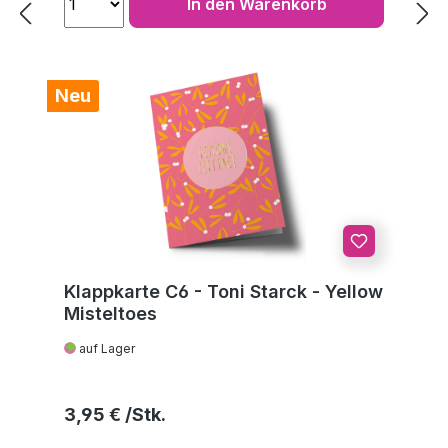
In den Warenkorb
Neu
Klappkarte C6 - Toni Starck - Yellow
Misteltoes
auf Lager
Regulärer Preis:
3,95 €