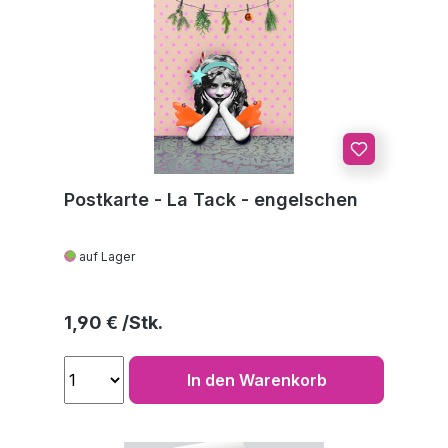
Postkarte - La Tack - engelschen
auf Lager
Regulärer Preis:
1,90 €
In den Warenkorb