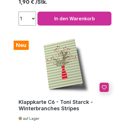
Regulärer Preis:
1,90 €
In den Warenkorb
Neu
Klappkarte C6 - Toni Starck -
Winterbranches Stripes
auf Lager