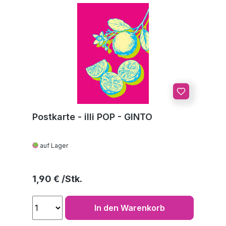
Postkarte - illi POP - GINTO
auf Lager
Regulärer Preis:
1,90 €
In den Warenkorb