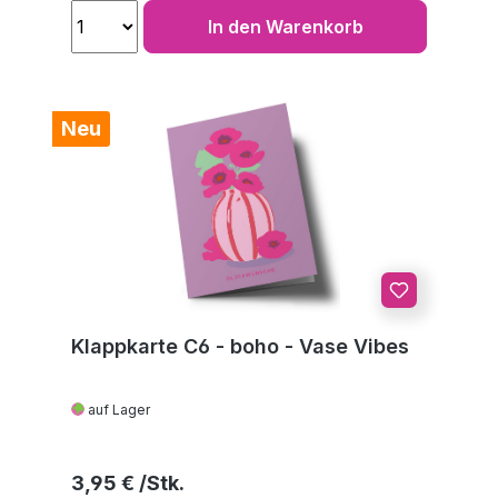
In den Warenkorb
Neu
Klappkarte C6 - boho - Vase Vibes
auf Lager
Regulärer Preis:
3,95 €