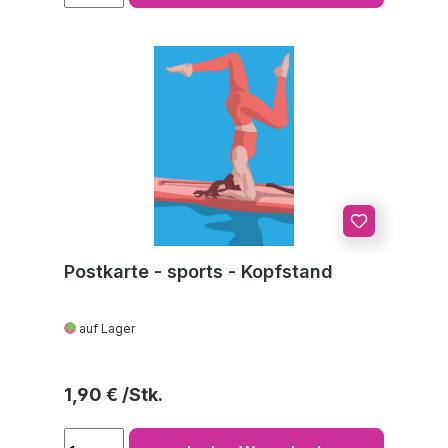
Postkarte - sports - Kopfstand
auf Lager
Regulärer Preis:
1,90 €