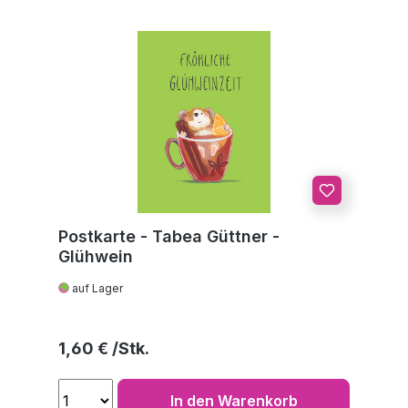
Postkarte - Tabea Güttner -
Glühwein
auf Lager
Regulärer Preis:
1,60 €
In den Warenkorb