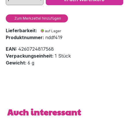
Zum Merkzettel hinzufügen
Lieferbarkeit:
auf Lager
Produktnummer:
nddf419
EAN:
4260724817568
Verpackungseinheit:
1 Stück
Gewicht:
6 g
Produktgalerie überspringen
Auch interessant