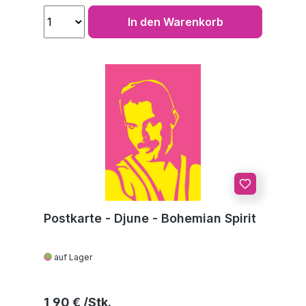
In den Warenkorb
Postkarte - Djune - Bohemian Spirit
auf Lager
Regulärer Preis:
1,90 €