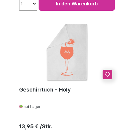
In den Warenkorb
Geschirrtuch - Holy
auf Lager
Regulärer Preis:
13,95 €