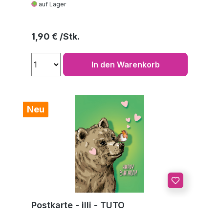
auf Lager
Regulärer Preis:
1,90 €
In den Warenkorb
Neu
Postkarte - illi - TUTO