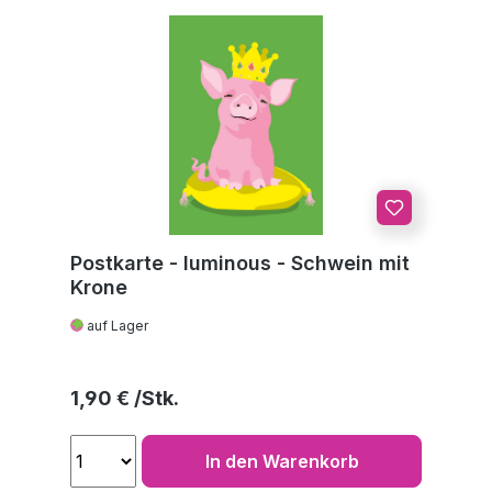
Postkarte - luminous - Schwein mit
Krone
auf Lager
Regulärer Preis:
1,90 €
In den Warenkorb