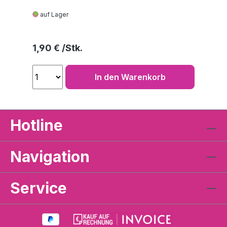
auf Lager
Regulärer Preis:
1,90 €
In den Warenkorb
Hotline
Navigation
Service