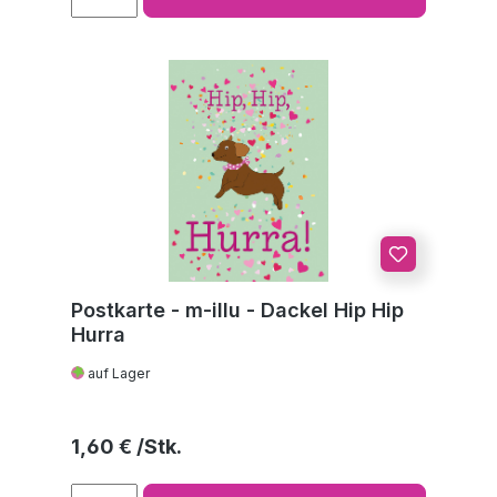
Postkarte - m-illu - Dackel Hip Hip
Hurra
auf Lager
Regulärer Preis:
1,60 €