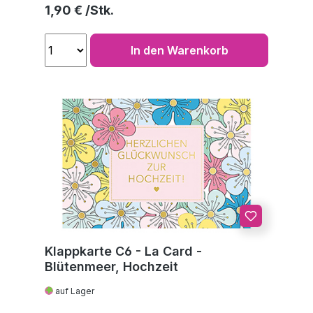
Regulärer Preis:
1,90 €
In den Warenkorb
Klappkarte C6 - La Card -
Blütenmeer, Hochzeit
auf Lager