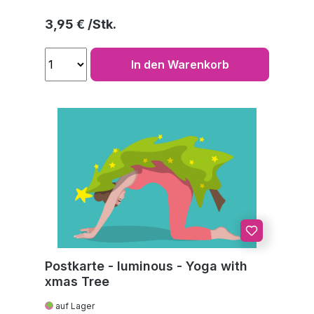
Regulärer Preis:
3,95 €
In den Warenkorb
Postkarte - luminous - Yoga with
xmas Tree
auf Lager