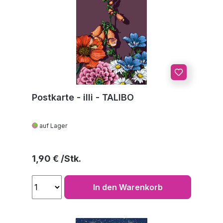
Postkarte - illi - TALIBO
auf Lager
Regulärer Preis:
1,90 €
In den Warenkorb