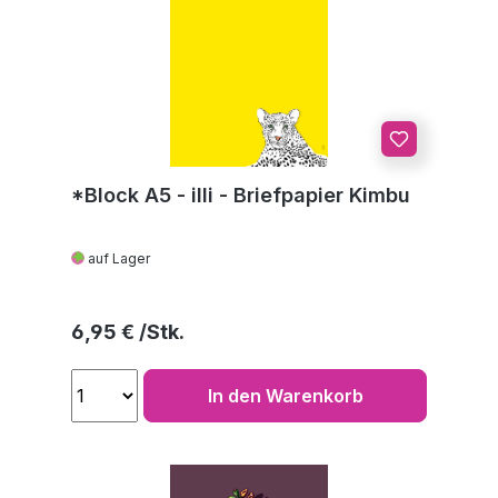
*Block A5 - illi - Briefpapier Kimbu
auf Lager
Regulärer Preis:
6,95 €
In den Warenkorb