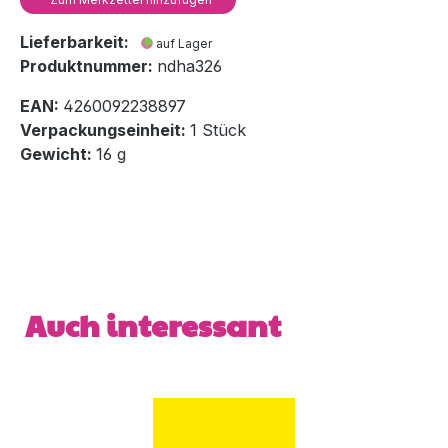
Lieferbarkeit:
auf Lager
Produktnummer:
ndha326
EAN:
4260092238897
Verpackungseinheit:
1 Stück
Gewicht:
16 g
Produktgalerie überspringen
Auch interessant