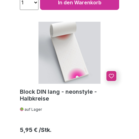
In den Warenkorb
Block DIN lang - neonstyle -
Halbkreise
auf Lager
Regulärer Preis:
5,95 €