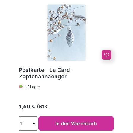
Postkarte - La Card -
Zapfenanhaenger
auf Lager
Regulärer Preis:
1,60 €
In den Warenkorb