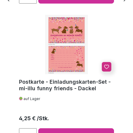
Postkarte - Einladungskarten-Set -
mi-illu funny friends - Dackel
auf Lager
Regulärer Preis:
4,25 €