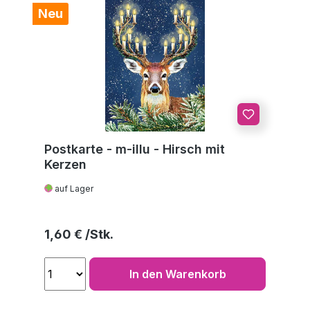
Neu
Postkarte - m-illu - Hirsch mit
Kerzen
auf Lager
Regulärer Preis:
1,60 €
In den Warenkorb