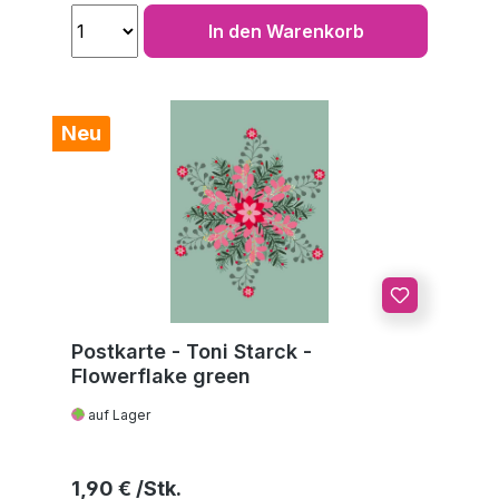
In den Warenkorb
Neu
Postkarte - Toni Starck -
Flowerflake green
auf Lager
Regulärer Preis:
1,90 €