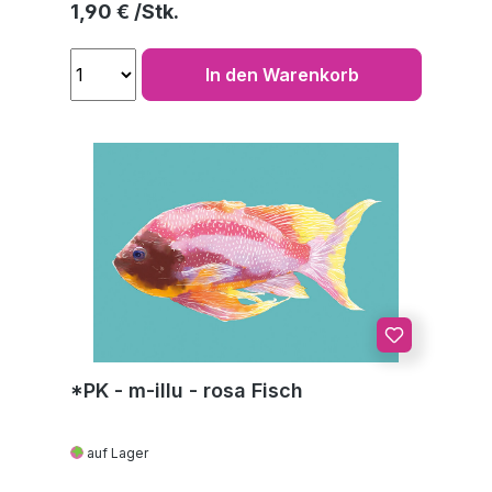
Regulärer Preis:
1,90 €
In den Warenkorb
*PK - m-illu - rosa Fisch
auf Lager