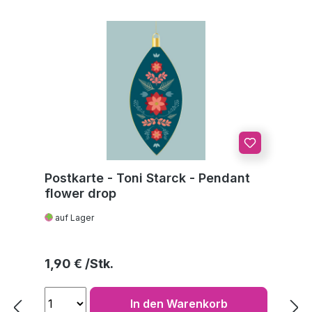
Postkarte - Toni Starck - Pendant
flower drop
auf Lager
Regulärer Preis:
1,90 €
In den Warenkorb