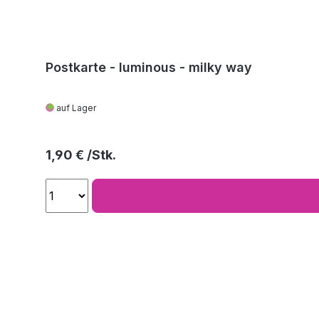
Postkarte - luminous - milky way
auf Lager
Regulärer Preis:
1,90 €