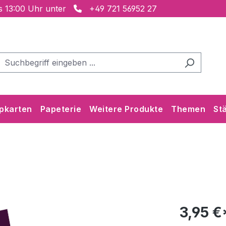
is 13:00 Uhr unter
+49 721 56952 27
pkarten
Papeterie
Weitere Produkte
Themen
St
3,95 €*