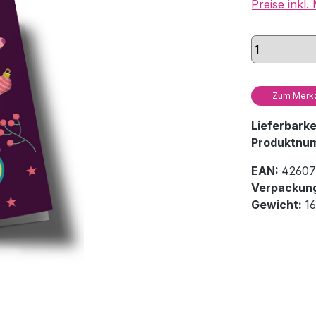
Preise inkl
Zum Merkz
Lieferbark
Produktnu
EAN:
42607
Verpackung
Gewicht:
16