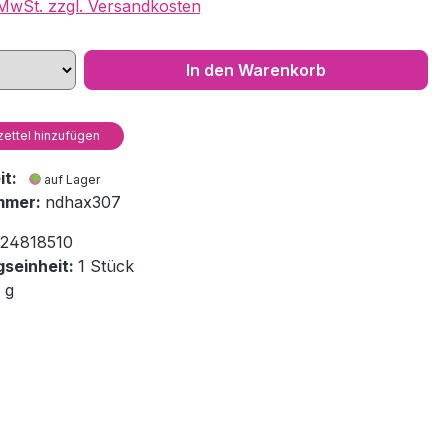
. MwSt. zzgl. Versandkosten
In den Warenkorb
ettel hinzufügen
eit:
auf Lager
mmer:
ndhax307
24818510
seinheit:
1 Stück
 g