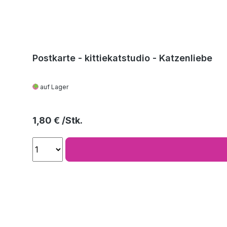
Postkarte - kittiekatstudio - Katzenliebe
auf Lager
Regulärer Preis:
1,80 €