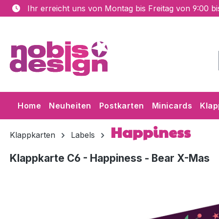
Ihr erreicht uns von Montag bis Freitag von 9:00 b
m Hauptinhalt springen
Zur Suche springen
Zur Hauptnavigation springen
Home
Neuheiten
Postkarten
Minicards
Klap
Happiness
Klappkarten
Labels
Klappkarte C6 - Happiness - Bear X-Mas
Bildergalerie überspringen