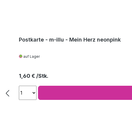
Postkarte - m-illu - Mein Herz neonpink
auf Lager
Regulärer Preis:
1,60 €