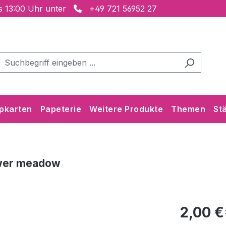
is 13:00 Uhr unter
+49 721 56952 27
pkarten
Papeterie
Weitere Produkte
Themen
St
ower meadow
2,00 €