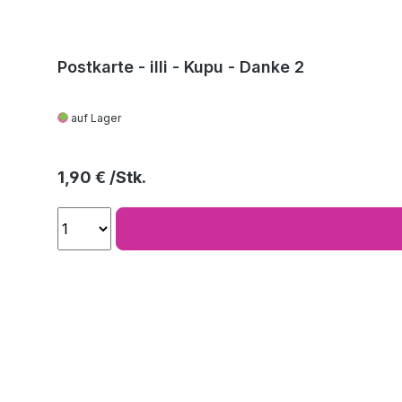
Postkarte - illi - Kupu - Danke 2
auf Lager
Regulärer Preis:
1,90 €