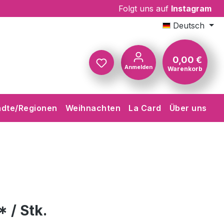
Folgt uns auf
Instagram
Deutsch
0,00 €
Anmelden
Warenkorb
Warenkorb
ädte/Regionen
Weihnachten
La Card
Über uns
* / Stk.