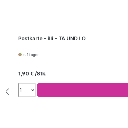
Postkarte - illi - TA UND LO
auf Lager
Regulärer Preis:
1,90 €