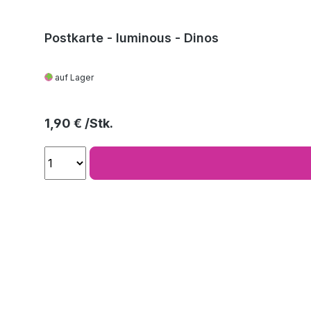
Postkarte - luminous - Dinos
auf Lager
Regulärer Preis:
1,90 €