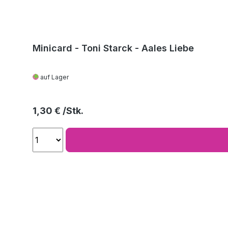
Minicard - Toni Starck - Aales Liebe
auf Lager
Regulärer Preis:
1,30 €