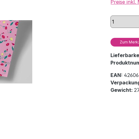
Preise inkl
Zum Merkz
Lieferbark
Produktnu
EAN:
42606
Verpackung
Gewicht:
2