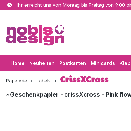
Ihr erreicht uns von Montag bis Freitag von 9:00 b
m Hauptinhalt springen
Zur Suche springen
Zur Hauptnavigation springen
Home
Neuheiten
Postkarten
Minicards
Klap
CrissXCross
Papeterie
Labels
*Geschenkpapier - crissXcross - Pink fl
Bildergalerie überspringen