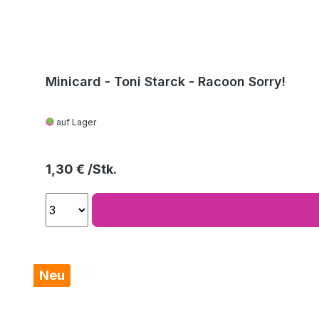
Minicard - Toni Starck - Racoon Sorry!
auf Lager
Regulärer Preis:
1,30 €
Neu