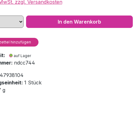
. MwSt. zzgl. Versandkosten
In den Warenkorb
ettel hinzufügen
eit:
auf Lager
mmer:
ndcc744
47938104
seinheit:
1 Stück
7 g