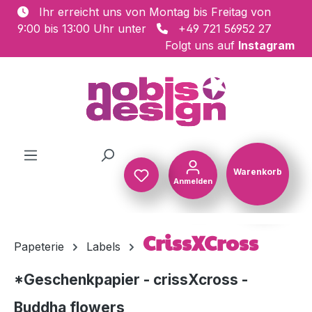
Ihr erreicht uns von Montag bis Freitag von
Zum Hauptinhalt springen
9:00 bis 13:00 Uhr unter
+49 721 56952 27
Folgt uns auf
Instagram
Warenkorb
Anmelden
Warenkorb
CrissXCross
Papeterie
Labels
*Geschenkpapier - crissXcross -
Buddha flowers