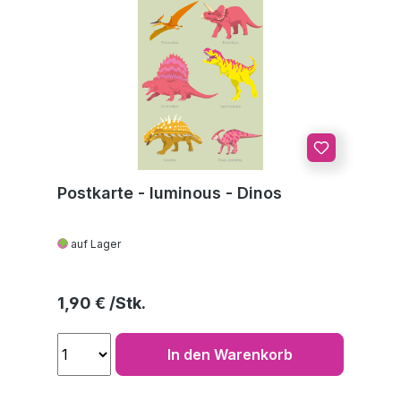
Postkarte - luminous - Dinos
auf Lager
Regulärer Preis:
1,90 €
In den Warenkorb