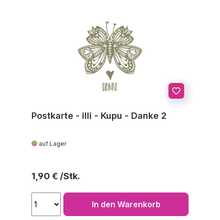
Postkarte - illi - Kupu - Danke 2
auf Lager
Regulärer Preis:
1,90 €
In den Warenkorb