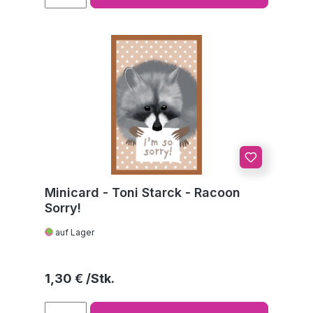
Minicard - Toni Starck - Racoon
Sorry!
auf Lager
Regulärer Preis:
1,30 €