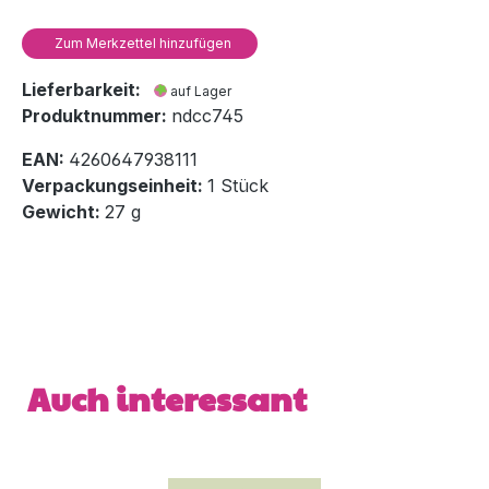
Zum Merkzettel hinzufügen
Lieferbarkeit:
auf Lager
Produktnummer:
ndcc745
EAN:
4260647938111
Verpackungseinheit:
1 Stück
Gewicht:
27 g
Produktgalerie überspringen
Auch interessant