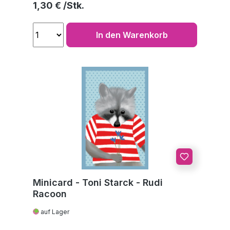
Regulärer Preis:
1,30 €
In den Warenkorb
Minicard - Toni Starck - Rudi
Racoon
auf Lager