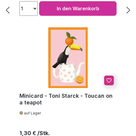
In den Warenkorb
Minicard - Toni Starck - Toucan on
a teapot
auf Lager
Regulärer Preis:
1,30 €