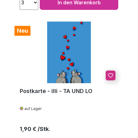
In den Warenkorb
Neu
Postkarte - illi - TA UND LO
auf Lager
Regulärer Preis:
1,90 €