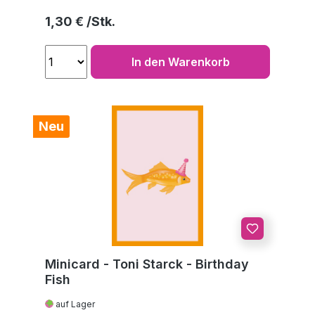
Regulärer Preis:
1,30 €
In den Warenkorb
Neu
Minicard - Toni Starck - Birthday
Fish
auf Lager