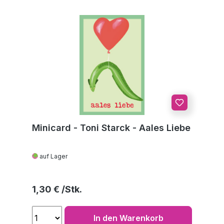
Minicard - Toni Starck - Aales Liebe
auf Lager
Regulärer Preis:
1,30 €
In den Warenkorb