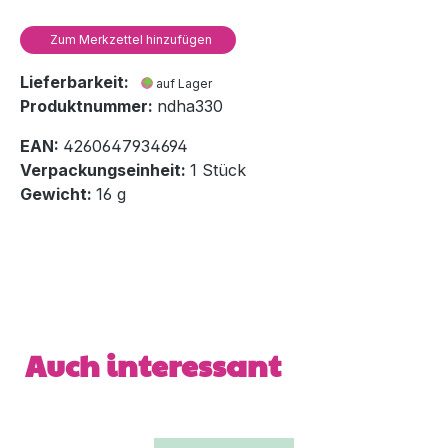
Zum Merkzettel hinzufügen
Lieferbarkeit:
auf Lager
Produktnummer:
ndha330
EAN:
4260647934694
Verpackungseinheit:
1 Stück
Gewicht:
16 g
Produktgalerie überspringen
Auch interessant