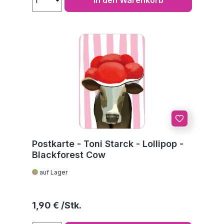
Postkarte - Toni Starck - Lollipop -
Blackforest Cow
auf Lager
Regulärer Preis:
1,90 €