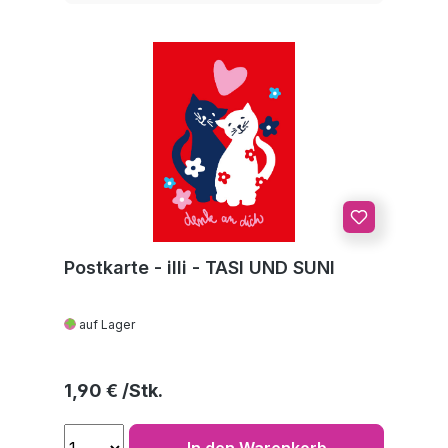
Postkarte - illi - TASI UND SUNI
auf Lager
Regulärer Preis:
1,90 €
In den Warenkorb