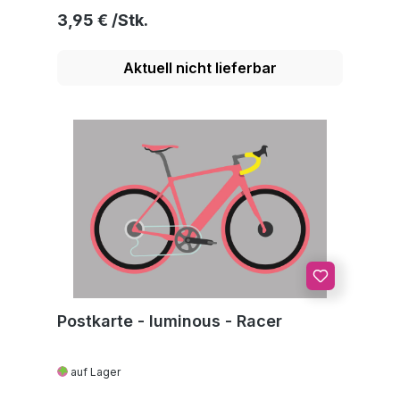
Regulärer Preis:
3,95 €
Aktuell nicht lieferbar
Postkarte - luminous - Racer
auf Lager