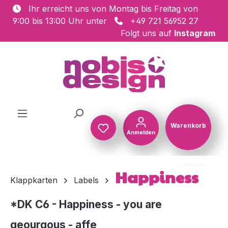
Ihr erreicht uns von Montag bis Freitag von
Zum Hauptinhalt springen
9:00 bis 13:00 Uhr unter
+49 721 56952 27
Folgt uns auf
Instagram
Warenkorb
Anmelden
Warenkorb
Happiness
Klappkarten
Labels
*DK C6 - Happiness - you are
geourgous - affe