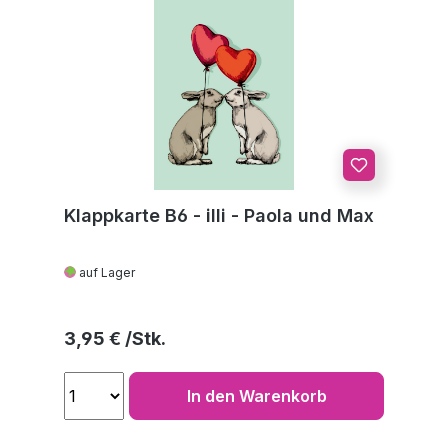
Klappkarte B6 - illi - Paola und Max
auf Lager
Regulärer Preis:
3,95 €
In den Warenkorb