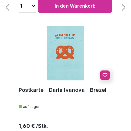
In den Warenkorb
Postkarte - Daria Ivanova - Brezel
auf Lager
Regulärer Preis:
1,60 €