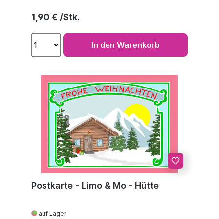
Regulärer Preis:
1,90 €
In den Warenkorb
Postkarte - Limo & Mo - Hütte
auf Lager