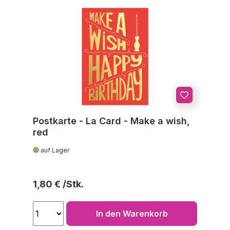
Postkarte - La Card - Make a wish,
red
auf Lager
Regulärer Preis:
1,80 €
In den Warenkorb