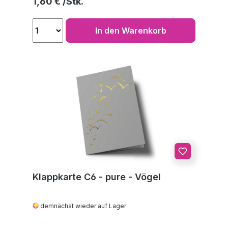
Regulärer Preis:
1,60 €
In den Warenkorb
Klappkarte C6 - pure - Vögel
demnächst wieder auf Lager