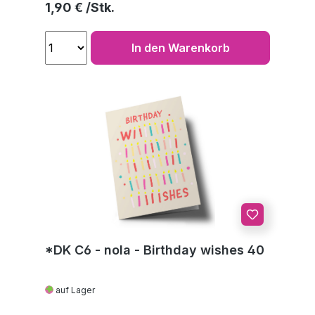
Regulärer Preis:
1,90 €
In den Warenkorb
*DK C6 - nola - Birthday wishes 40
auf Lager