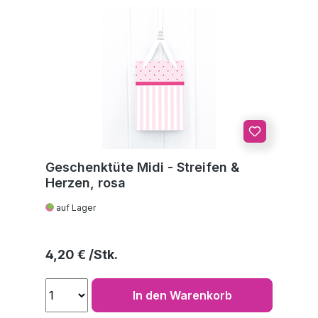
Geschenktüte Midi - Streifen &
Herzen, rosa
auf Lager
Regulärer Preis:
4,20 €
In den Warenkorb