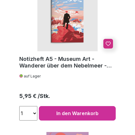
Notizheft A5 - Museum Art -
Wanderer über dem Nebelmeer -
C.D. Friedrich
auf Lager
Regulärer Preis:
5,95 €
In den Warenkorb