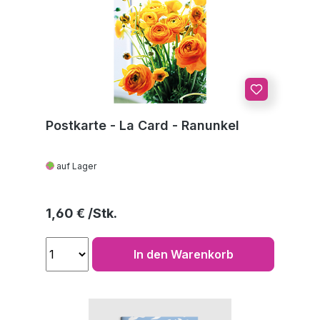
Postkarte - La Card - Ranunkel
auf Lager
Regulärer Preis:
1,60 €
In den Warenkorb