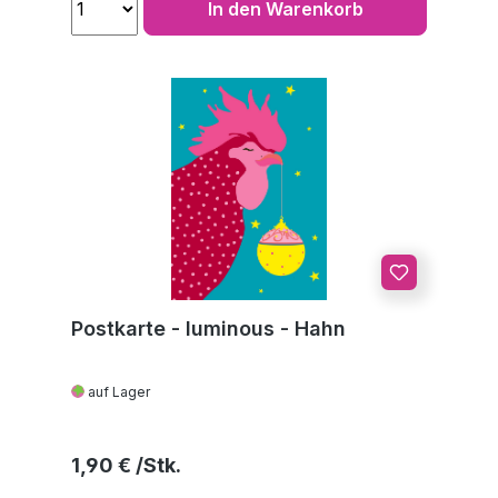
In den Warenkorb
Postkarte - luminous - Hahn
auf Lager
Regulärer Preis:
1,90 €