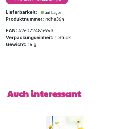
Lieferbarkeit:
auf Lager
Produktnummer:
ndha364
EAN:
4260724816943
Verpackungseinheit:
1 Stück
Gewicht:
16 g
Produktgalerie überspringen
Auch interessant