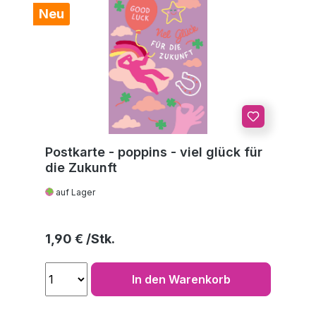
Neu
Postkarte - poppins - viel glück für
die Zukunft
auf Lager
Regulärer Preis:
1,90 €
In den Warenkorb