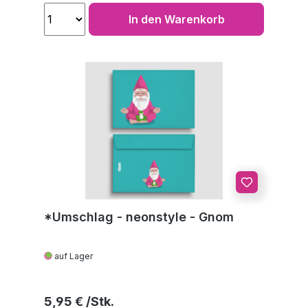
In den Warenkorb
*Umschlag - neonstyle - Gnom
auf Lager
Regulärer Preis:
5,95 €