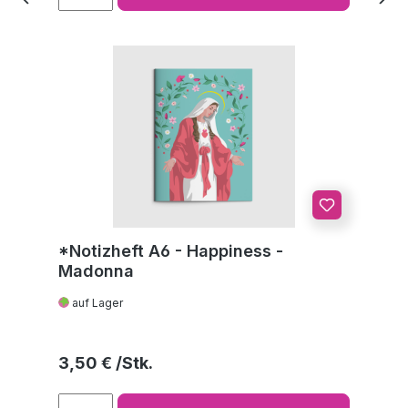
*Notizheft A6 - Happiness -
Madonna
auf Lager
Regulärer Preis:
3,50 €