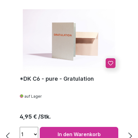
*DK C6 - pure - Gratulation
auf Lager
Regulärer Preis:
4,95 €
In den Warenkorb