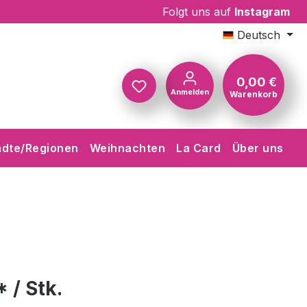
Folgt uns auf
Instagram
Deutsch
0,00 €
Anmelden
Warenkorb
Warenkorb
ädte/Regionen
Weihnachten
La Card
Über uns
 / Stk.