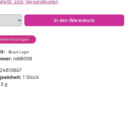
. MwSt. zzgl. Versandkosten
In den Warenkorb
ettel hinzufügen
eit:
auf Lager
mmer:
ndil8008
24813867
seinheit:
1 Stück
43 g