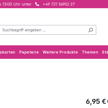
is 13:00 Uhr unter
+49 721 56952 27
pkarten
Papeterie
Weitere Produkte
Themen
St
6,95 €*