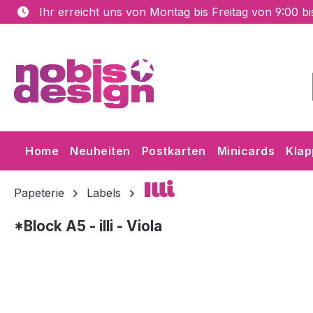
Ihr erreicht uns von Montag bis Freitag von 9:00 b
m Hauptinhalt springen
Zur Suche springen
Zur Hauptnavigation springen
Home
Neuheiten
Postkarten
Minicards
Klap
Illi
Papeterie
Labels
*Block A5 - illi - Viola
Bildergalerie überspringen