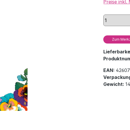
Preise inkl
Zum Merkz
Lieferbark
Produktnu
EAN:
42607
Verpackung
Gewicht:
1