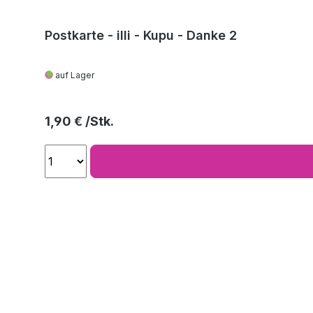
Postkarte - illi - Kupu - Danke 2
auf Lager
Regulärer Preis:
1,90 €