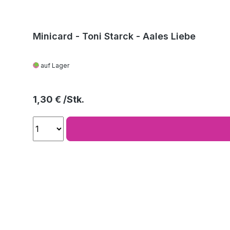
Minicard - Toni Starck - Aales Liebe
auf Lager
Regulärer Preis:
1,30 €