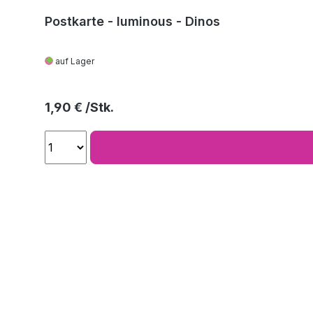
Postkarte - luminous - Dinos
auf Lager
Regulärer Preis:
1,90 €