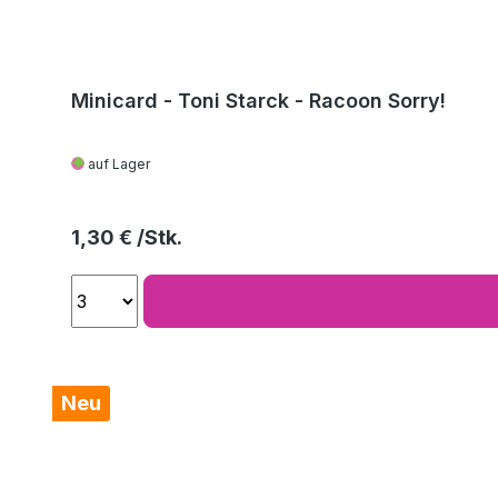
Minicard - Toni Starck - Racoon Sorry!
auf Lager
Regulärer Preis:
1,30 €
Neu