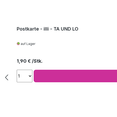
Postkarte - illi - TA UND LO
auf Lager
Regulärer Preis:
1,90 €