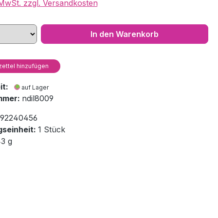
. MwSt. zzgl. Versandkosten
In den Warenkorb
ettel hinzufügen
eit:
auf Lager
mmer:
ndil8009
92240456
seinheit:
1 Stück
43 g