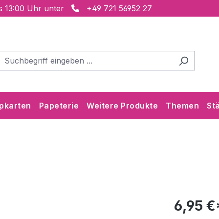
is 13:00 Uhr unter
+49 721 56952 27
pkarten
Papeterie
Weitere Produkte
Themen
St
6,95 €*