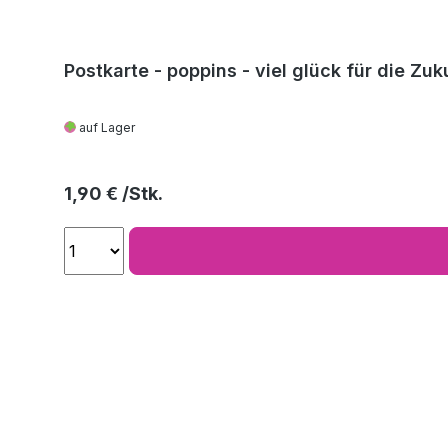
Postkarte - poppins - viel glück für die Zuk
auf Lager
Regulärer Preis:
1,90 €