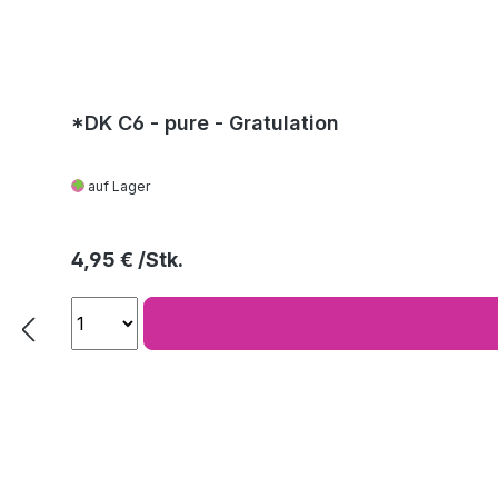
*DK C6 - pure - Gratulation
auf Lager
Regulärer Preis:
4,95 €