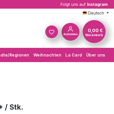
Folgt uns auf
Instagram
Deutsch
0,00 €
Anmelden
Warenkorb
Warenkorb
ädte/Regionen
Weihnachten
La Card
Über uns
 / Stk.