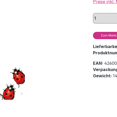
Preise inkl
Zum Merkz
Lieferbark
Produktnu
EAN:
42600
Verpackung
Gewicht:
1