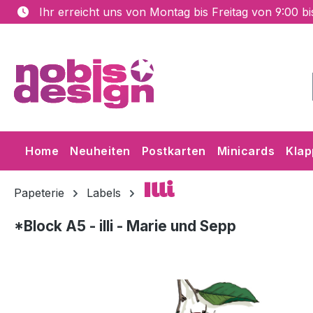
Ihr erreicht uns von Montag bis Freitag von 9:00 b
m Hauptinhalt springen
Zur Suche springen
Zur Hauptnavigation springen
Home
Neuheiten
Postkarten
Minicards
Klap
Illi
Papeterie
Labels
*Block A5 - illi - Marie und Sepp
Bildergalerie überspringen