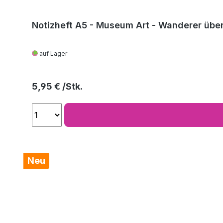
Notizheft A5 - Museum Art - Wanderer über
auf Lager
Regulärer Preis:
5,95 €
Neu