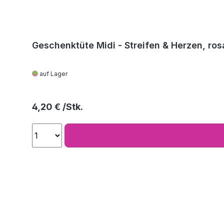
Geschenktüte Midi - Streifen & Herzen, ros
auf Lager
Regulärer Preis:
4,20 €