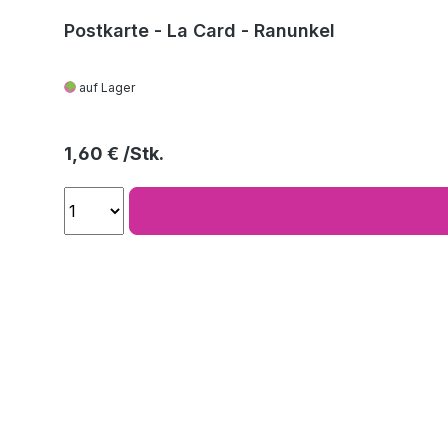
Postkarte - La Card - Ranunkel
auf Lager
Regulärer Preis:
1,60 €