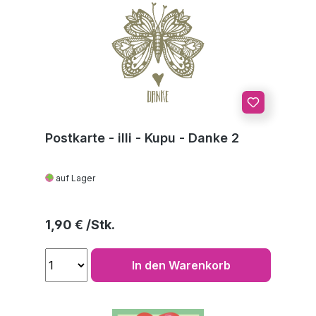
Postkarte - illi - Kupu - Danke 2
auf Lager
Regulärer Preis:
1,90 €
In den Warenkorb