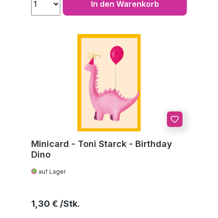
In den Warenkorb
Minicard - Toni Starck - Birthday
Dino
auf Lager
Regulärer Preis:
1,30 €