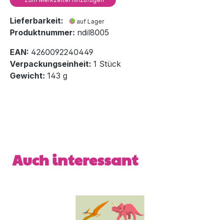
Lieferbarkeit:
auf Lager
Produktnummer:
ndil8005
EAN:
4260092240449
Verpackungseinheit:
1 Stück
Gewicht:
143 g
Produktgalerie überspringen
Auch interessant