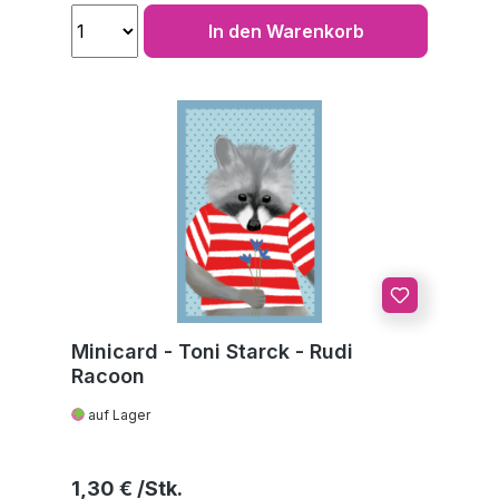
In den Warenkorb
Minicard - Toni Starck - Rudi
Racoon
auf Lager
Regulärer Preis:
1,30 €