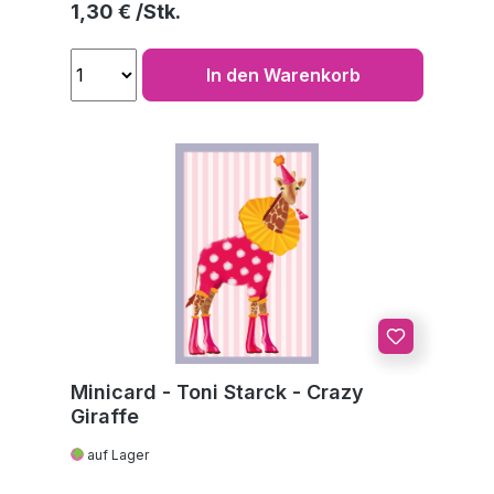
Regulärer Preis:
1,30 €
In den Warenkorb
Minicard - Toni Starck - Crazy
Giraffe
auf Lager