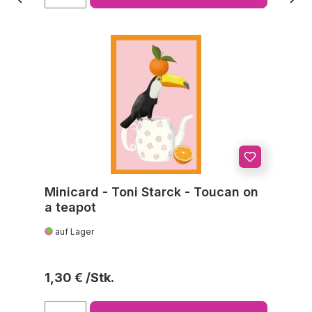
Minicard - Toni Starck - Toucan on
a teapot
auf Lager
Regulärer Preis:
1,30 €