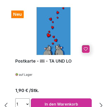
Neu
Postkarte - illi - TA UND LO
auf Lager
Regulärer Preis:
1,90 €
In den Warenkorb