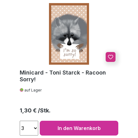
Minicard - Toni Starck - Racoon
Sorry!
auf Lager
Regulärer Preis:
1,30 €
In den Warenkorb