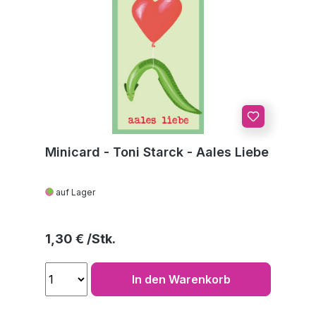
Minicard - Toni Starck - Aales Liebe
auf Lager
Regulärer Preis:
1,30 €
In den Warenkorb