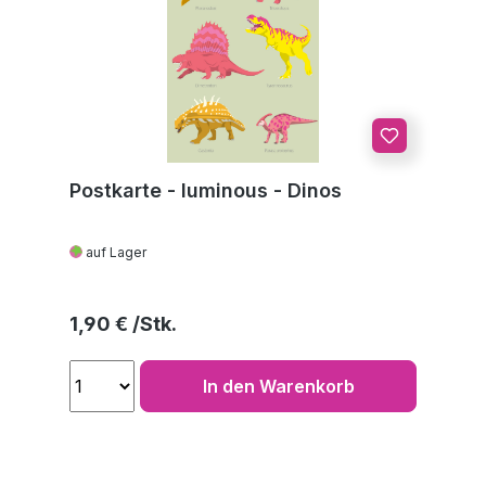
Postkarte - luminous - Dinos
auf Lager
Regulärer Preis:
1,90 €
In den Warenkorb