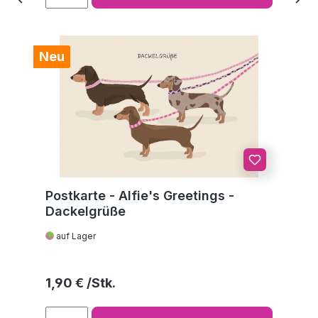
Neu
Postkarte - Alfie's Greetings -
Dackelgrüße
auf Lager
Regulärer Preis:
1,90 €