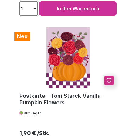
In den Warenkorb
Neu
Postkarte - Toni Starck Vanilla -
Pumpkin Flowers
auf Lager
Regulärer Preis:
1,90 €