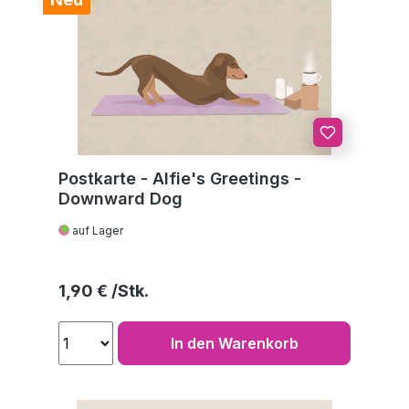
Postkarte - Alfie's Greetings -
Downward Dog
auf Lager
Regulärer Preis:
1,90 €
In den Warenkorb