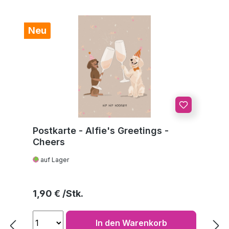
Neu
Postkarte - Alfie's Greetings -
Cheers
auf Lager
Regulärer Preis:
1,90 €
In den Warenkorb