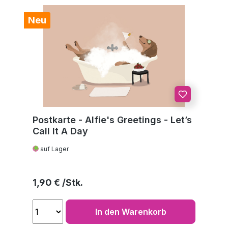
Neu
Postkarte - Alfie's Greetings - Let’s
Call It A Day
auf Lager
Regulärer Preis:
1,90 €
In den Warenkorb