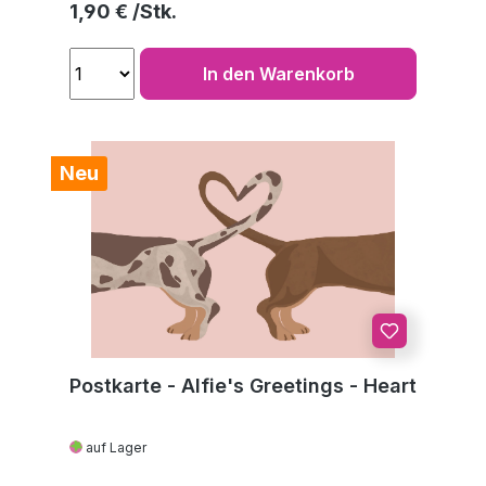
Regulärer Preis:
1,90 €
In den Warenkorb
Neu
Postkarte - Alfie's Greetings - Heart
auf Lager