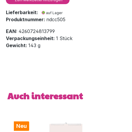
Lieferbarkeit:
auf Lager
Produktnummer:
ndcc505
EAN:
4260724813799
Verpackungseinheit:
1 Stück
Gewicht:
143 g
Produktgalerie überspringen
Auch interessant
Neu