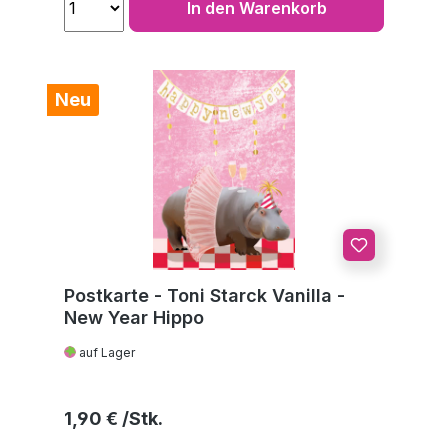
In den Warenkorb
Neu
Postkarte - Toni Starck Vanilla -
New Year Hippo
auf Lager
Regulärer Preis:
1,90 €