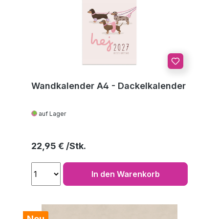
Wandkalender A4 - Dackelkalender
auf Lager
Regulärer Preis:
22,95 €
In den Warenkorb
Neu