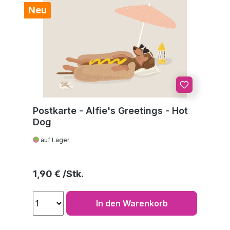
Neu
Postkarte - Alfie's Greetings - Hot
Dog
auf Lager
Regulärer Preis:
1,90 €
In den Warenkorb