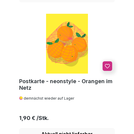
Postkarte - neonstyle - Orangen im
Netz
demnächst wieder auf Lager
Regulärer Preis:
1,90 €
Aktuell nicht lieferbar