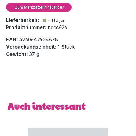
Zum Merkzettel hinzufügen
Lieferbarkeit:
auf Lager
Produktnummer:
ndcc626
EAN:
4260647934878
Verpackungseinheit:
1 Stück
Gewicht:
37 g
Produktgalerie überspringen
Auch interessant