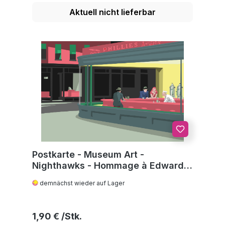
Aktuell nicht lieferbar
Postkarte - Museum Art -
Nighthawks - Hommage à Edward
Hopper
demnächst wieder auf Lager
Regulärer Preis:
1,90 €