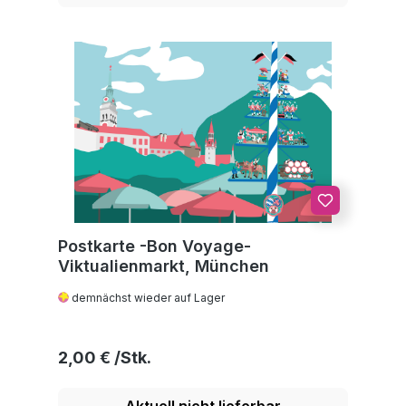
Postkarte -Bon Voyage-
Viktualienmarkt, München
demnächst wieder auf Lager
Regulärer Preis:
2,00 €
Aktuell nicht lieferbar