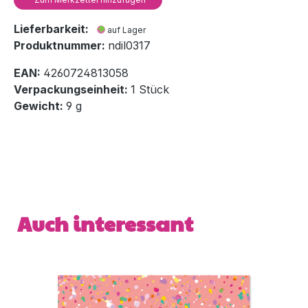
Lieferbarkeit:
auf Lager
Produktnummer:
ndil0317
EAN:
4260724813058
Verpackungseinheit:
1 Stück
Gewicht:
9 g
Produktgalerie überspringen
Auch interessant