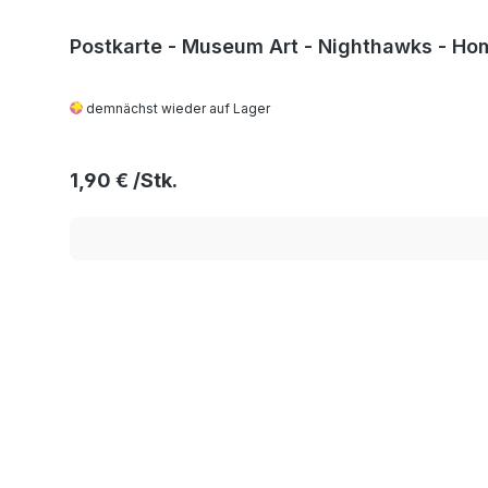
Postkarte - Museum Art - Nighthawks - H
demnächst wieder auf Lager
Regulärer Preis:
1,90 €