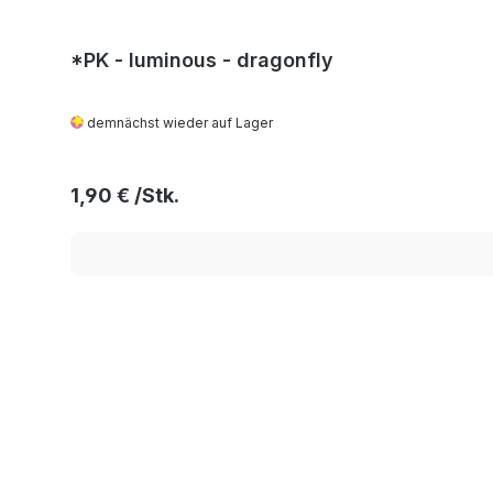
*PK - luminous - dragonfly
demnächst wieder auf Lager
Regulärer Preis:
1,90 €