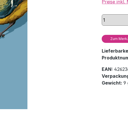
Preise inkl
Zum Merkz
Lieferbark
Produktnu
EAN:
42623
Verpackung
Gewicht:
9 