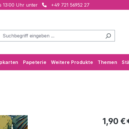
is 13:00 Uhr unter
+49 721 56952 27
pkarten
Papeterie
Weitere Produkte
Themen
St
1,90 €*