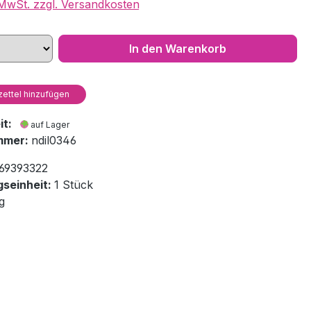
. MwSt. zzgl. Versandkosten
In den Warenkorb
ettel hinzufügen
eit:
auf Lager
mmer:
ndil0346
69393322
seinheit:
1 Stück
g