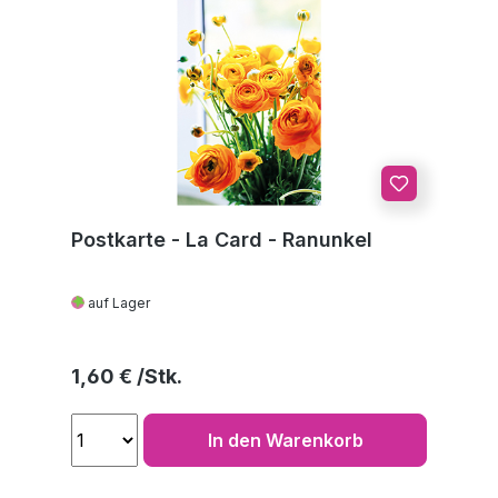
Postkarte - La Card - Ranunkel
auf Lager
Regulärer Preis:
1,60 €
In den Warenkorb