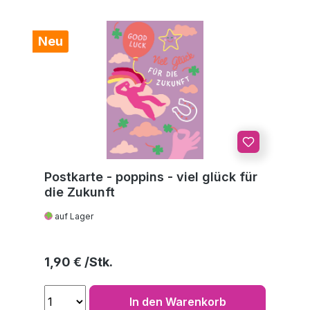
Neu
Postkarte - poppins - viel glück für
die Zukunft
auf Lager
Regulärer Preis:
1,90 €
In den Warenkorb