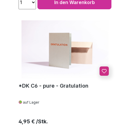
In den Warenkorb
*DK C6 - pure - Gratulation
auf Lager
Regulärer Preis:
4,95 €