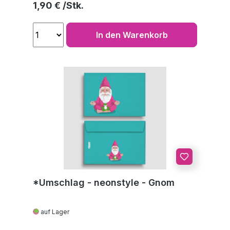
Regulärer Preis:
1,90 €
In den Warenkorb
*Umschlag - neonstyle - Gnom
auf Lager