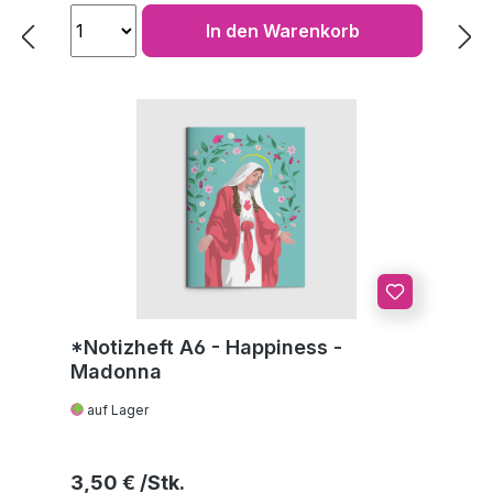
In den Warenkorb
*Notizheft A6 - Happiness -
Madonna
auf Lager
Regulärer Preis:
3,50 €