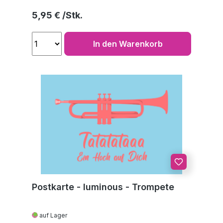
Regulärer Preis:
5,95 €
In den Warenkorb
Postkarte - luminous - Trompete
auf Lager