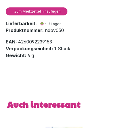
Zum Merkzettel hinzufügen
Lieferbarkeit:
auf Lager
Produktnummer:
ndbv050
EAN:
4260092239153
Verpackungseinheit:
1 Stück
Gewicht:
6 g
Produktgalerie überspringen
Auch interessant