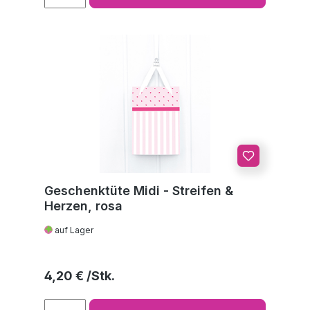
Geschenktüte Midi - Streifen &
Herzen, rosa
auf Lager
Regulärer Preis:
4,20 €